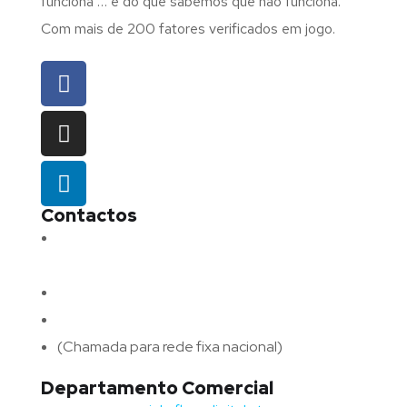
funciona … e do que sabemos que não funciona.
Com mais de 200 fatores verificados em jogo.
Contactos
Morada:
Avenida Barros e Soares N.º 375,
4715-213 Braga – Portugal
Email:
geral@fluxodigital.pt
Telefone:
(+351) 253 773 151
(Chamada para rede fixa nacional)
Departamento Comercial