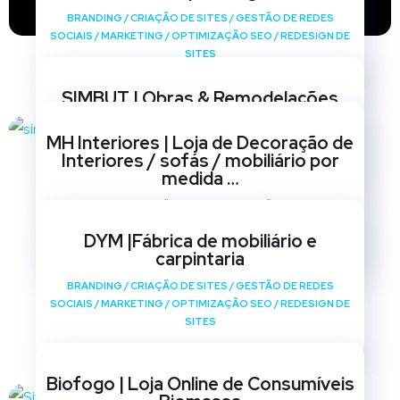
BRANDING
/
CRIAÇÃO DE SITES
/
GESTÃO DE REDES
SOCIAIS
/
MARKETING
/
OPTIMIZAÇÃO SEO
/
REDESIGN DE
SITES
SIMBUT | Obras & Remodelações
BRANDING
/
CRIAÇÃO DE SITES
/
GESTÃO DE REDES
MH Interiores | Loja de Decoração de
SOCIAIS
/
MARKETING
/
OPTIMIZAÇÃO SEO
/
REDESIGN DE
Interiores / sofás / mobiliário por
SITES
medida …
BRANDING
/
CRIAÇÃO DE SITES
/
GESTÃO DE REDES
SOCIAIS
/
MARKETING
/
OPTIMIZAÇÃO SEO
/
REDESIGN DE
DYM |Fábrica de mobiliário e
SITES
carpintaria
BRANDING
/
CRIAÇÃO DE SITES
/
GESTÃO DE REDES
SOCIAIS
/
MARKETING
/
OPTIMIZAÇÃO SEO
/
REDESIGN DE
SITES
Biofogo | Loja Online de Consumíveis