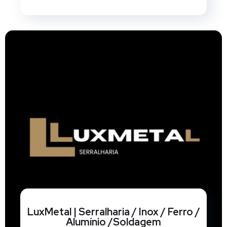
LuxMetal | Serralharia / Inox / Ferro /
Alumínio /Soldagem