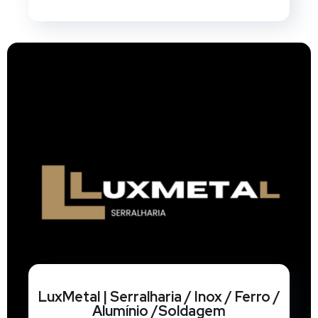
LuxMetal | Serralharia / Inox / Ferro /
Alumínio /Soldagem