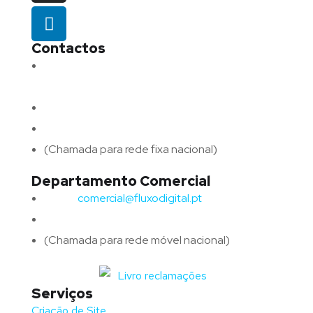
Contactos
Morada:
Avenida Barros e Soares N.º 375,
4715-213 Braga – Portugal
Email:
geral@fluxodigital.pt
Telefone:
(+351) 253 773 151
(Chamada para rede fixa nacional)
Departamento Comercial
Email:
comercial@fluxodigital.pt
Telefone:
(+351)
917 417 057
(Chamada para rede móvel nacional)
Serviços
Criação de Site