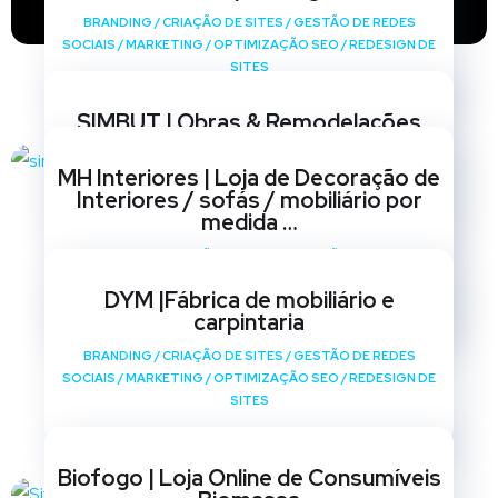
BRANDING
/
CRIAÇÃO DE SITES
/
GESTÃO DE REDES
SOCIAIS
/
MARKETING
/
OPTIMIZAÇÃO SEO
/
REDESIGN DE
SITES
SIMBUT | Obras & Remodelações
BRANDING
/
CRIAÇÃO DE SITES
/
GESTÃO DE REDES
MH Interiores | Loja de Decoração de
SOCIAIS
/
MARKETING
/
OPTIMIZAÇÃO SEO
/
REDESIGN DE
Interiores / sofás / mobiliário por
SITES
medida …
BRANDING
/
CRIAÇÃO DE SITES
/
GESTÃO DE REDES
SOCIAIS
/
MARKETING
/
OPTIMIZAÇÃO SEO
/
REDESIGN DE
DYM |Fábrica de mobiliário e
SITES
carpintaria
BRANDING
/
CRIAÇÃO DE SITES
/
GESTÃO DE REDES
SOCIAIS
/
MARKETING
/
OPTIMIZAÇÃO SEO
/
REDESIGN DE
SITES
Biofogo | Loja Online de Consumíveis