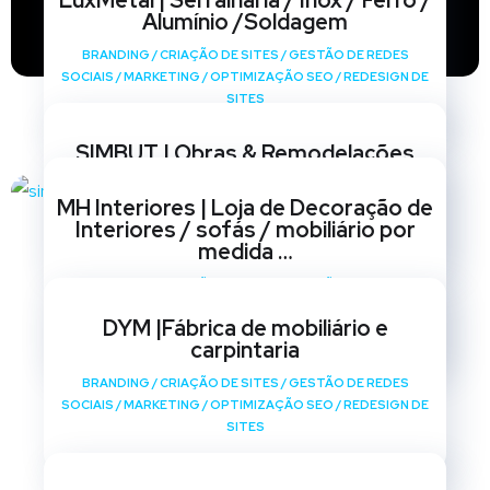
LuxMetal | Serralharia / Inox / Ferro /
Alumínio /Soldagem
BRANDING
/
CRIAÇÃO DE SITES
/
GESTÃO DE REDES
SOCIAIS
/
MARKETING
/
OPTIMIZAÇÃO SEO
/
REDESIGN DE
SITES
SIMBUT | Obras & Remodelações
BRANDING
/
CRIAÇÃO DE SITES
/
GESTÃO DE REDES
MH Interiores | Loja de Decoração de
SOCIAIS
/
MARKETING
/
OPTIMIZAÇÃO SEO
/
REDESIGN DE
Interiores / sofás / mobiliário por
SITES
medida …
BRANDING
/
CRIAÇÃO DE SITES
/
GESTÃO DE REDES
SOCIAIS
/
MARKETING
/
OPTIMIZAÇÃO SEO
/
REDESIGN DE
DYM |Fábrica de mobiliário e
SITES
carpintaria
BRANDING
/
CRIAÇÃO DE SITES
/
GESTÃO DE REDES
SOCIAIS
/
MARKETING
/
OPTIMIZAÇÃO SEO
/
REDESIGN DE
SITES