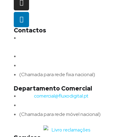
Contactos
Morada:
Avenida Barros e Soares N.º 375,
4715-213 Braga – Portugal
Email:
geral@fluxodigital.pt
Telefone:
(+351) 253 773 151
(Chamada para rede fixa nacional)
Departamento Comercial
Email:
comercial@fluxodigital.pt
Telefone:
(+351)
917 417 057
(Chamada para rede móvel nacional)