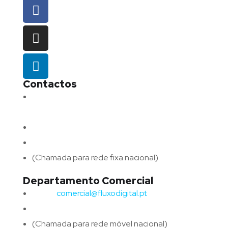
Contactos
Morada:
Avenida Barros e Soares N.º 375,
4715-213 Braga – Portugal
Email:
geral@fluxodigital.pt
Telefone:
(+351) 253 773 151
(Chamada para rede fixa nacional)
Departamento Comercial
Email:
comercial@fluxodigital.pt
Telefone:
(+351)
917 417 057
(Chamada para rede móvel nacional)