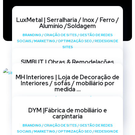
LuxMetal | Serralharia / Inox / Ferro /
Alumínio /Soldagem
BRANDING
/
CRIAÇÃO DE SITES
/
GESTÃO DE REDES
SOCIAIS
/
MARKETING
/
OPTIMIZAÇÃO SEO
/
REDESIGN DE
SITES
SIMBUT | Obras & Remodelações
BRANDING
/
CRIAÇÃO DE SITES
/
GESTÃO DE REDES
MH Interiores | Loja de Decoração de
SOCIAIS
/
MARKETING
/
OPTIMIZAÇÃO SEO
/
REDESIGN DE
Interiores / sofás / mobiliário por
SITES
medida …
BRANDING
/
CRIAÇÃO DE SITES
/
GESTÃO DE REDES
SOCIAIS
/
MARKETING
/
OPTIMIZAÇÃO SEO
/
REDESIGN DE
DYM |Fábrica de mobiliário e
SITES
carpintaria
BRANDING
/
CRIAÇÃO DE SITES
/
GESTÃO DE REDES
SOCIAIS
/
MARKETING
/
OPTIMIZAÇÃO SEO
/
REDESIGN DE