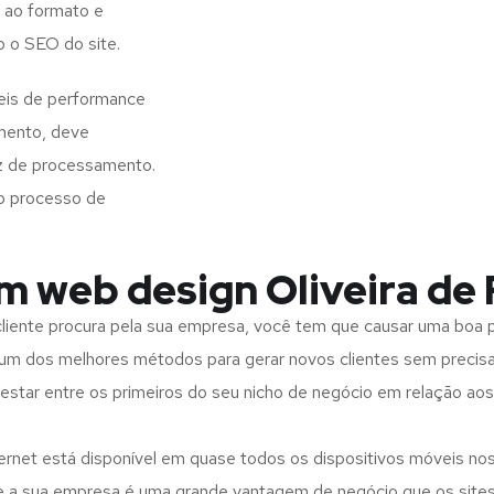
 ao formato e
o o SEO do site.
veis de performance
imento, deve
z de processamento.
o processo de
m web design Oliveira de 
iente procura pela sua empresa, você tem que causar uma boa p
m dos melhores métodos para gerar novos clientes sem precisar
 estar entre os primeiros do seu nicho de negócio em relação ao
rnet está disponível em quase todos os dispositivos móveis nos
bre a sua empresa é uma grande vantagem de negócio que os site