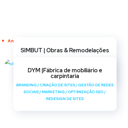
Anos de Serviço
SIMBUT | Obras & Remodelações
BRANDING
/
CRIAÇÃO DE SITES
/
GESTÃO DE REDES
SOCIAIS
/
MARKETING
/
OPTIMIZAÇÃO SEO
/
DYM |Fábrica de mobiliário e
REDESIGN DE SITES
carpintaria
BRANDING
/
CRIAÇÃO DE SITES
/
GESTÃO DE REDES
SOCIAIS
/
MARKETING
/
OPTIMIZAÇÃO SEO
/
REDESIGN DE SITES