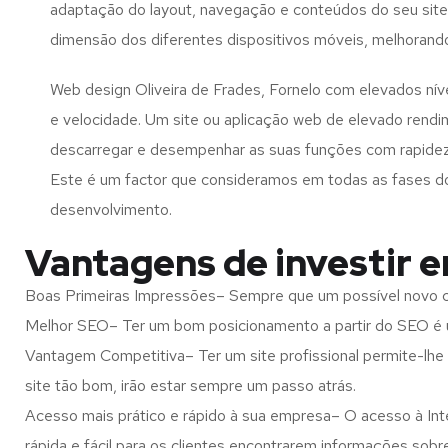
adaptação do layout, navegação e conteúdos do seu site
dimensão dos diferentes dispositivos móveis, melhorand
Web design Oliveira de Frades, Fornelo com elevados ní
e velocidade. Um site ou aplicação web de elevado rend
descarregar e desempenhar as suas funções com rapide
Este é um factor que consideramos em todas as fases d
desenvolvimento.
Vantagens de investir e
Boas Primeiras Impressões– Sempre que um possível novo cl
Melhor SEO– Ter um bom posicionamento a partir do SEO é u
Vantagem Competitiva– Ter um site profissional permite-lhe
site tão bom, irão estar sempre um passo atrás.
Acesso mais prático e rápido à sua empresa– O acesso à Inte
rápida e fácil para os clientes encontrarem informações so