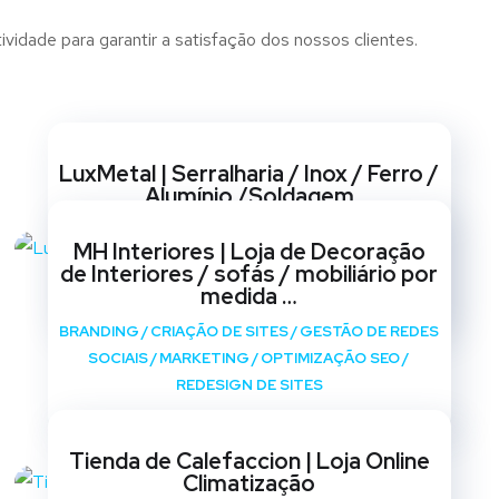
ividade para garantir a satisfação dos nossos clientes.
Websites
LuxMetal | Serralharia / Inox / Ferro /
Alumínio /Soldagem
BRANDING
/
CRIAÇÃO DE SITES
/
GESTÃO DE REDES
MH Interiores | Loja de Decoração
SOCIAIS
/
MARKETING
/
OPTIMIZAÇÃO SEO
/
de Interiores / sofás / mobiliário por
REDESIGN DE SITES
medida …
BRANDING
/
CRIAÇÃO DE SITES
/
GESTÃO DE REDES
SOCIAIS
/
MARKETING
/
OPTIMIZAÇÃO SEO
/
REDESIGN DE SITES
Tienda de Calefaccion | Loja Online
Climatização