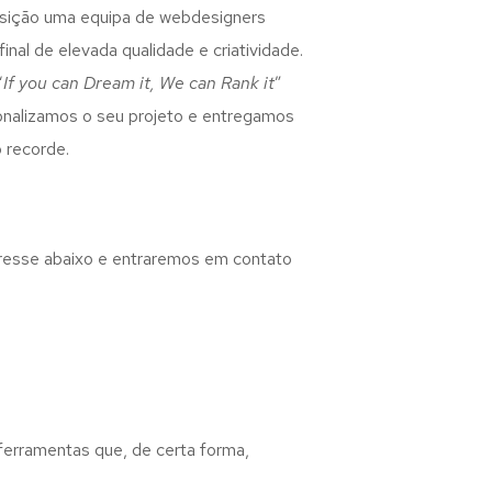
osição uma equipa de webdesigners
inal de elevada qualidade e criatividade.
“
If you can Dream it, We can Rank it
”
rsonalizamos o seu projeto e entregamos
 recorde.
eresse abaixo e entraremos em contato
 ferramentas que, de certa forma,