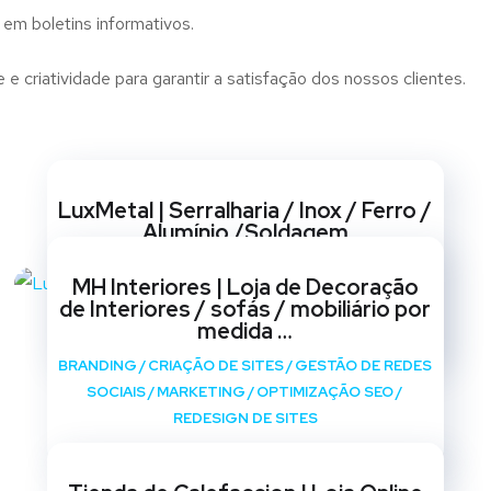
 em boletins informativos.
e criatividade para garantir a satisfação dos nossos clientes.
Websites
LuxMetal | Serralharia / Inox / Ferro /
Alumínio /Soldagem
BRANDING
/
CRIAÇÃO DE SITES
/
GESTÃO DE REDES
MH Interiores | Loja de Decoração
SOCIAIS
/
MARKETING
/
OPTIMIZAÇÃO SEO
/
de Interiores / sofás / mobiliário por
REDESIGN DE SITES
medida …
BRANDING
/
CRIAÇÃO DE SITES
/
GESTÃO DE REDES
SOCIAIS
/
MARKETING
/
OPTIMIZAÇÃO SEO
/
REDESIGN DE SITES