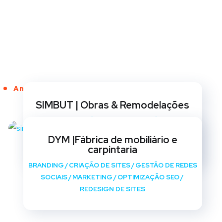
Anos de Serviço
SIMBUT | Obras & Remodelações
BRANDING
/
CRIAÇÃO DE SITES
/
GESTÃO DE REDES
SOCIAIS
/
MARKETING
/
OPTIMIZAÇÃO SEO
/
DYM |Fábrica de mobiliário e
REDESIGN DE SITES
carpintaria
BRANDING
/
CRIAÇÃO DE SITES
/
GESTÃO DE REDES
SOCIAIS
/
MARKETING
/
OPTIMIZAÇÃO SEO
/
REDESIGN DE SITES