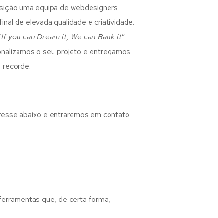
osição uma equipa de webdesigners
inal de elevada qualidade e criatividade.
“
If you can Dream it, We can Rank it
”
rsonalizamos o seu projeto e entregamos
 recorde.
eresse abaixo e entraremos em contato
 ferramentas que, de certa forma,