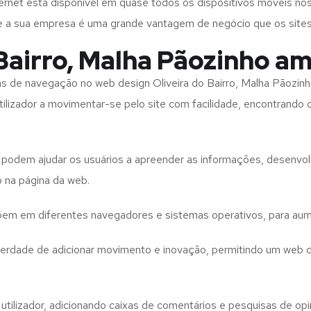
rnet está disponível em quase todos os dispositivos móveis nos
bre a sua empresa é uma grande vantagem de negócio que os site
Bairro, Malha Pãozinho am
tas de navegação no web design
Oliveira do Bairro, Malha Pãozin
tilizador a movimentar-se pelo site com facilidade, encontrando
to podem ajudar os usuários a apreender as informações, desenvo
o na página da web.
e bem em diferentes navegadores e sistemas operativos, para aum
iberdade de adicionar movimento e inovação, permitindo um web 
utilizador, adicionando caixas de comentários e pesquisas de opin