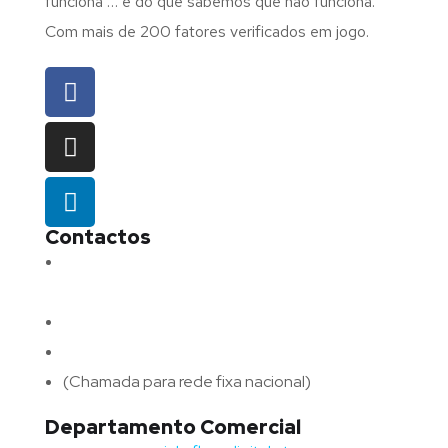
funciona … e do que sabemos que não funciona.
Com mais de 200 fatores verificados em jogo.
Contactos
Morada:
Avenida Barros e Soares N.º 375,
4715-213 Braga – Portugal
Email:
geral@fluxodigital.pt
Telefone:
(+351) 253 773 151
(Chamada para rede fixa nacional)
Departamento Comercial