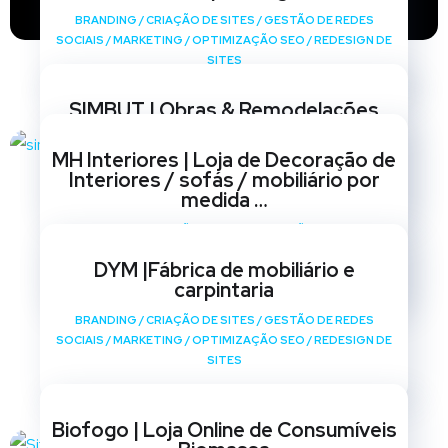
BRANDING
/
CRIAÇÃO DE SITES
/
GESTÃO DE REDES
SOCIAIS
/
MARKETING
/
OPTIMIZAÇÃO SEO
/
REDESIGN DE
SITES
SIMBUT | Obras & Remodelações
BRANDING
/
CRIAÇÃO DE SITES
/
GESTÃO DE REDES
MH Interiores | Loja de Decoração de
SOCIAIS
/
MARKETING
/
OPTIMIZAÇÃO SEO
/
REDESIGN DE
Interiores / sofás / mobiliário por
SITES
medida …
BRANDING
/
CRIAÇÃO DE SITES
/
GESTÃO DE REDES
SOCIAIS
/
MARKETING
/
OPTIMIZAÇÃO SEO
/
REDESIGN DE
DYM |Fábrica de mobiliário e
SITES
carpintaria
BRANDING
/
CRIAÇÃO DE SITES
/
GESTÃO DE REDES
SOCIAIS
/
MARKETING
/
OPTIMIZAÇÃO SEO
/
REDESIGN DE
SITES
Biofogo | Loja Online de Consumíveis