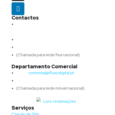
Contactos
Morada:
Avenida Barros e Soares N.º 375,
4715-213 Braga – Portugal
Email:
geral@fluxodigital.pt
Telefone:
(+351) 253 773 151
(Chamada para rede fixa nacional)
Departamento Comercial
Email:
comercial@fluxodigital.pt
Telefone:
(+351)
917 417 057
(Chamada para rede móvel nacional)
Serviços
Criação de Site