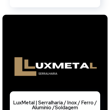
LuxMetal | Serralharia / Inox / Ferro /
Alumínio /Soldagem