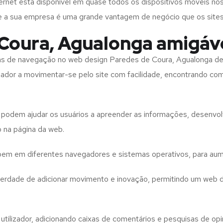
rnet está disponível em quase todos os dispositivos móveis nos
bre a sua empresa é uma grande vantagem de negócio que os site
Coura, Agualonga amigáv
tas de navegação no web design
Paredes de Coura, Agualonga
de
izador a movimentar-se pelo site com facilidade, encontrando co
to podem ajudar os usuários a apreender as informações, desenvo
o na página da web.
e bem em diferentes navegadores e sistemas operativos, para aum
iberdade de adicionar movimento e inovação, permitindo um web 
utilizador, adicionando caixas de comentários e pesquisas de opin