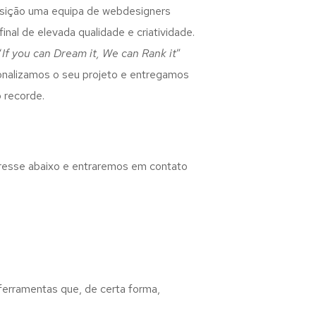
osição uma equipa de webdesigners
inal de elevada qualidade e criatividade.
“
If you can Dream it, We can Rank it
”
rsonalizamos o seu projeto e entregamos
 recorde.
eresse abaixo e entraremos em contato
 ferramentas que, de certa forma,