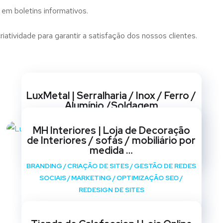
 em boletins informativos.
tividade para garantir a satisfação dos nossos clientes.
Websites
LuxMetal | Serralharia / Inox / Ferro /
Alumínio /Soldagem
BRANDING
/
CRIAÇÃO DE SITES
/
GESTÃO DE REDES
MH Interiores | Loja de Decoração
SOCIAIS
/
MARKETING
/
OPTIMIZAÇÃO SEO
/
de Interiores / sofás / mobiliário por
REDESIGN DE SITES
medida …
BRANDING
/
CRIAÇÃO DE SITES
/
GESTÃO DE REDES
SOCIAIS
/
MARKETING
/
OPTIMIZAÇÃO SEO
/
REDESIGN DE SITES