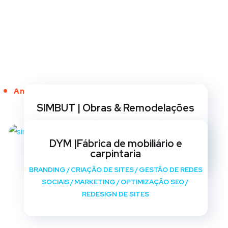
Anos de Serviço
SIMBUT | Obras & Remodelações
BRANDING
/
CRIAÇÃO DE SITES
/
GESTÃO DE REDES
SOCIAIS
/
MARKETING
/
OPTIMIZAÇÃO SEO
/
DYM |Fábrica de mobiliário e
REDESIGN DE SITES
carpintaria
BRANDING
/
CRIAÇÃO DE SITES
/
GESTÃO DE REDES
SOCIAIS
/
MARKETING
/
OPTIMIZAÇÃO SEO
/
REDESIGN DE SITES