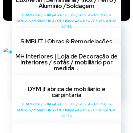
LuxMetal | Serralharia / Inox / Ferro /
Alumínio /Soldagem
BRANDING
/
CRIAÇÃO DE SITES
/
GESTÃO DE REDES
SOCIAIS
/
MARKETING
/
OPTIMIZAÇÃO SEO
/
REDESIGN DE
SITES
SIMBUT | Obras & Remodelações
BRANDING
/
CRIAÇÃO DE SITES
/
GESTÃO DE REDES
MH Interiores | Loja de Decoração de
SOCIAIS
/
MARKETING
/
OPTIMIZAÇÃO SEO
/
REDESIGN DE
Interiores / sofás / mobiliário por
SITES
medida …
BRANDING
/
CRIAÇÃO DE SITES
/
GESTÃO DE REDES
SOCIAIS
/
MARKETING
/
OPTIMIZAÇÃO SEO
/
REDESIGN DE
DYM |Fábrica de mobiliário e
SITES
carpintaria
BRANDING
/
CRIAÇÃO DE SITES
/
GESTÃO DE REDES
SOCIAIS
/
MARKETING
/
OPTIMIZAÇÃO SEO
/
REDESIGN DE
SITES