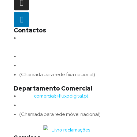
Contactos
Morada:
Avenida Barros e Soares N.º 375,
4715-213 Braga – Portugal
Email:
geral@fluxodigital.pt
Telefone:
(+351) 253 773 151
(Chamada para rede fixa nacional)
Departamento Comercial
Email:
comercial@fluxodigital.pt
Telefone:
(+351)
917 417 057
(Chamada para rede móvel nacional)