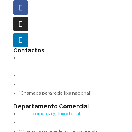
Contactos
Morada:
Avenida Barros e Soares N.º 375,
4715-213 Braga – Portugal
Email:
geral@fluxodigital.pt
Telefone:
(+351) 253 773 151
(Chamada para rede fixa nacional)
Departamento Comercial
Email:
comercial@fluxodigital.pt
Telefone:
(+351)
917 417 057
(Chamada para rede móvel nacional)