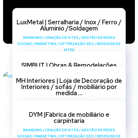
LuxMetal | Serralharia / Inox / Ferro /
Alumínio /Soldagem
BRANDING
/
CRIAÇÃO DE SITES
/
GESTÃO DE REDES
SOCIAIS
/
MARKETING
/
OPTIMIZAÇÃO SEO
/
REDESIGN DE
SITES
SIMBUT | Obras & Remodelações
BRANDING
/
CRIAÇÃO DE SITES
/
GESTÃO DE REDES
MH Interiores | Loja de Decoração de
SOCIAIS
/
MARKETING
/
OPTIMIZAÇÃO SEO
/
REDESIGN DE
Interiores / sofás / mobiliário por
SITES
medida …
BRANDING
/
CRIAÇÃO DE SITES
/
GESTÃO DE REDES
SOCIAIS
/
MARKETING
/
OPTIMIZAÇÃO SEO
/
REDESIGN DE
DYM |Fábrica de mobiliário e
SITES
carpintaria
BRANDING
/
CRIAÇÃO DE SITES
/
GESTÃO DE REDES
SOCIAIS
/
MARKETING
/
OPTIMIZAÇÃO SEO
/
REDESIGN DE