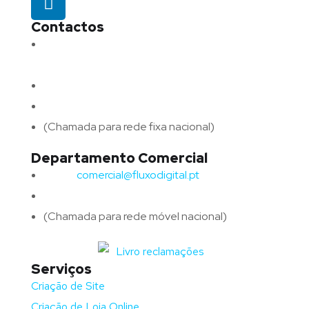
Contactos
Morada:
Avenida Barros e Soares N.º 375,
4715-213 Braga – Portugal
Email:
geral@fluxodigital.pt
Telefone:
(+351) 253 773 151
(Chamada para rede fixa nacional)
Departamento Comercial
Email:
comercial@fluxodigital.pt
Telefone:
(+351)
917 417 057
(Chamada para rede móvel nacional)
Serviços
Criação de Site
Criação de Loja Online