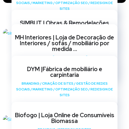
SOCIAIS
/
MARKETING
/
OPTIMIZAÇÃO SEO
/
REDESIGN DE
SITES
SIMBUT | Obras & Remodelações
BRANDING
/
CRIAÇÃO DE SITES
/
GESTÃO DE REDES
MH Interiores | Loja de Decoração de
SOCIAIS
/
MARKETING
/
OPTIMIZAÇÃO SEO
/
REDESIGN DE
Interiores / sofás / mobiliário por
SITES
medida …
BRANDING
/
CRIAÇÃO DE SITES
/
GESTÃO DE REDES
SOCIAIS
/
MARKETING
/
OPTIMIZAÇÃO SEO
/
REDESIGN DE
DYM |Fábrica de mobiliário e
SITES
carpintaria
BRANDING
/
CRIAÇÃO DE SITES
/
GESTÃO DE REDES
SOCIAIS
/
MARKETING
/
OPTIMIZAÇÃO SEO
/
REDESIGN DE
SITES
Biofogo | Loja Online de Consumíveis
Biomassa