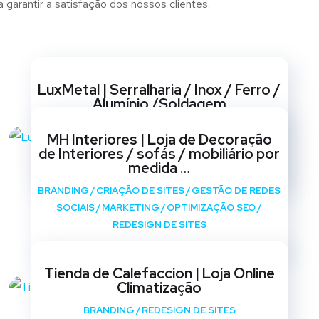
garantir a satisfação dos nossos clientes.
Websites
LuxMetal | Serralharia / Inox / Ferro /
Alumínio /Soldagem
BRANDING
/
CRIAÇÃO DE SITES
/
GESTÃO DE REDES
MH Interiores | Loja de Decoração
SOCIAIS
/
MARKETING
/
OPTIMIZAÇÃO SEO
/
de Interiores / sofás / mobiliário por
REDESIGN DE SITES
medida …
BRANDING
/
CRIAÇÃO DE SITES
/
GESTÃO DE REDES
SOCIAIS
/
MARKETING
/
OPTIMIZAÇÃO SEO
/
REDESIGN DE SITES
Tienda de Calefaccion | Loja Online
Climatização
BRANDING
/
REDESIGN DE SITES