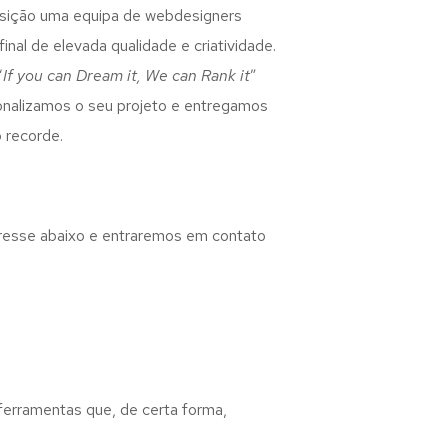
osição uma equipa de webdesigners
inal de elevada qualidade e criatividade.
“
If you can Dream it, We can Rank it
”
rsonalizamos o seu projeto e entregamos
 recorde.
eresse abaixo e entraremos em contato
 ferramentas que, de certa forma,