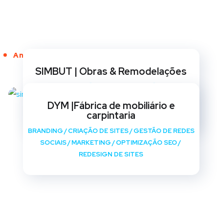
Anos de Serviço
SIMBUT | Obras & Remodelações
BRANDING
/
CRIAÇÃO DE SITES
/
GESTÃO DE REDES
SOCIAIS
/
MARKETING
/
OPTIMIZAÇÃO SEO
/
DYM |Fábrica de mobiliário e
REDESIGN DE SITES
carpintaria
BRANDING
/
CRIAÇÃO DE SITES
/
GESTÃO DE REDES
SOCIAIS
/
MARKETING
/
OPTIMIZAÇÃO SEO
/
REDESIGN DE SITES