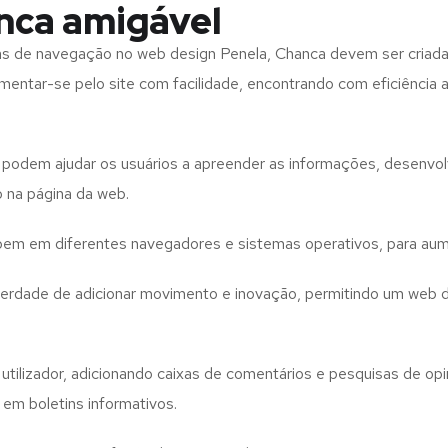
nca amigável
tas de navegação no web design
Penela, Chanca
devem ser criada
imentar-se pelo site com facilidade, encontrando com eficiência
to podem ajudar os usuários a apreender as informações, desenvo
o na página da web.
e bem em diferentes navegadores e sistemas operativos, para aum
iberdade de adicionar movimento e inovação, permitindo um web 
utilizador, adicionando caixas de comentários e pesquisas de opin
 em boletins informativos.