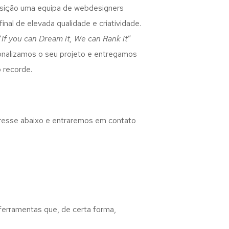
osição uma equipa de webdesigners
inal de elevada qualidade e criatividade.
“
If you can Dream it, We can Rank it
”
rsonalizamos o seu projeto e entregamos
 recorde.
eresse abaixo e entraremos em contato
 ferramentas que, de certa forma,