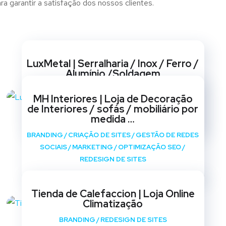
a garantir a satisfação dos nossos clientes.
Websites
LuxMetal | Serralharia / Inox / Ferro /
Alumínio /Soldagem
BRANDING
/
CRIAÇÃO DE SITES
/
GESTÃO DE REDES
MH Interiores | Loja de Decoração
SOCIAIS
/
MARKETING
/
OPTIMIZAÇÃO SEO
/
de Interiores / sofás / mobiliário por
REDESIGN DE SITES
medida …
BRANDING
/
CRIAÇÃO DE SITES
/
GESTÃO DE REDES
SOCIAIS
/
MARKETING
/
OPTIMIZAÇÃO SEO
/
REDESIGN DE SITES
Tienda de Calefaccion | Loja Online
Climatização
BRANDING
/
REDESIGN DE SITES