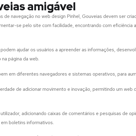
veias amigável
tas de navegação no web design
Pinhel, Gouveias
devem ser cria
imentar-se pelo site com facilidade, encontrando com eficiência
to podem ajudar os usuários a apreender as informações, desenvo
o na página da web.
e bem em diferentes navegadores e sistemas operativos, para aum
iberdade de adicionar movimento e inovação, permitindo um web 
utilizador, adicionando caixas de comentários e pesquisas de opin
 em boletins informativos.