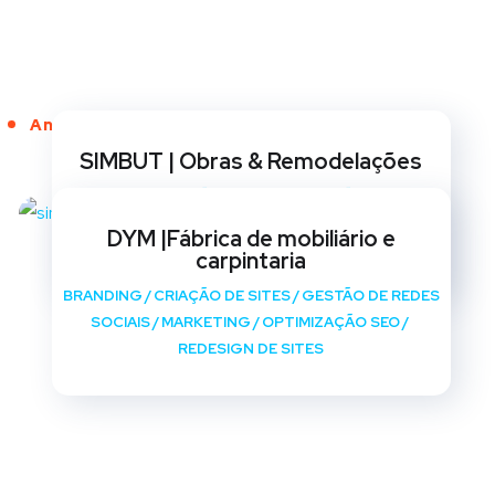
Anos de Serviço
SIMBUT | Obras & Remodelações
BRANDING
/
CRIAÇÃO DE SITES
/
GESTÃO DE REDES
SOCIAIS
/
MARKETING
/
OPTIMIZAÇÃO SEO
/
DYM |Fábrica de mobiliário e
REDESIGN DE SITES
carpintaria
BRANDING
/
CRIAÇÃO DE SITES
/
GESTÃO DE REDES
SOCIAIS
/
MARKETING
/
OPTIMIZAÇÃO SEO
/
REDESIGN DE SITES