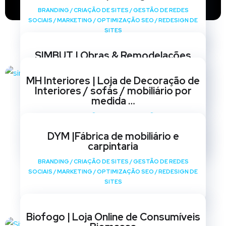
BRANDING
/
CRIAÇÃO DE SITES
/
GESTÃO DE REDES
SOCIAIS
/
MARKETING
/
OPTIMIZAÇÃO SEO
/
REDESIGN DE
SITES
SIMBUT | Obras & Remodelações
BRANDING
/
CRIAÇÃO DE SITES
/
GESTÃO DE REDES
MH Interiores | Loja de Decoração de
SOCIAIS
/
MARKETING
/
OPTIMIZAÇÃO SEO
/
REDESIGN DE
Interiores / sofás / mobiliário por
SITES
medida …
BRANDING
/
CRIAÇÃO DE SITES
/
GESTÃO DE REDES
SOCIAIS
/
MARKETING
/
OPTIMIZAÇÃO SEO
/
REDESIGN DE
DYM |Fábrica de mobiliário e
SITES
carpintaria
BRANDING
/
CRIAÇÃO DE SITES
/
GESTÃO DE REDES
SOCIAIS
/
MARKETING
/
OPTIMIZAÇÃO SEO
/
REDESIGN DE
SITES
Biofogo | Loja Online de Consumíveis