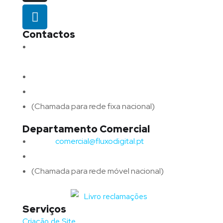
Contactos
Morada:
Avenida Barros e Soares N.º 375,
4715-213 Braga – Portugal
Email:
geral@fluxodigital.pt
Telefone:
(+351) 253 773 151
(Chamada para rede fixa nacional)
Departamento Comercial
Email:
comercial@fluxodigital.pt
Telefone:
(+351)
917 417 057
(Chamada para rede móvel nacional)
Serviços
Criação de Site