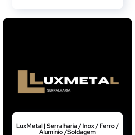
LuxMetal | Serralharia / Inox / Ferro /
Alumínio /Soldagem