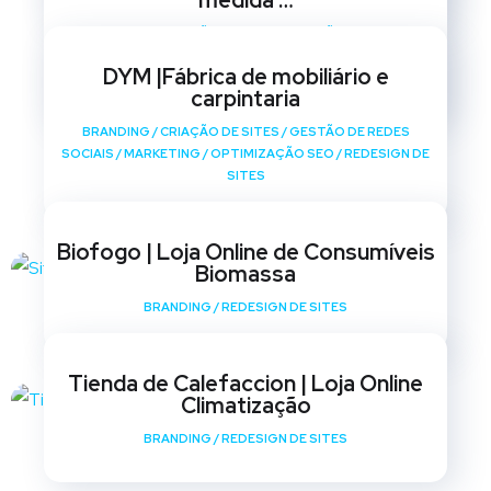
medida …
BRANDING
/
CRIAÇÃO DE SITES
/
GESTÃO DE REDES
SOCIAIS
/
MARKETING
/
OPTIMIZAÇÃO SEO
/
REDESIGN DE
DYM |Fábrica de mobiliário e
SITES
carpintaria
BRANDING
/
CRIAÇÃO DE SITES
/
GESTÃO DE REDES
SOCIAIS
/
MARKETING
/
OPTIMIZAÇÃO SEO
/
REDESIGN DE
SITES
Biofogo | Loja Online de Consumíveis
Biomassa
BRANDING
/
REDESIGN DE SITES
Tienda de Calefaccion | Loja Online
Climatização
BRANDING
/
REDESIGN DE SITES