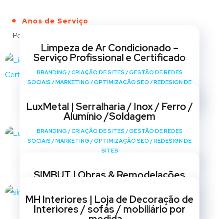
Anos de Serviço
Portfólio
Limpeza de Ar Condicionado –
Serviço Profissional e Certificado
BRANDING
/
CRIAÇÃO DE SITES
/
GESTÃO DE REDES
SOCIAIS
/
MARKETING
/
OPTIMIZAÇÃO SEO
/
REDESIGN DE
SITES
LuxMetal | Serralharia / Inox / Ferro /
Alumínio /Soldagem
BRANDING
/
CRIAÇÃO DE SITES
/
GESTÃO DE REDES
SOCIAIS
/
MARKETING
/
OPTIMIZAÇÃO SEO
/
REDESIGN DE
SITES
SIMBUT | Obras & Remodelações
BRANDING
/
CRIAÇÃO DE SITES
/
GESTÃO DE REDES
MH Interiores | Loja de Decoração de
SOCIAIS
/
MARKETING
/
OPTIMIZAÇÃO SEO
/
REDESIGN DE
Interiores / sofás / mobiliário por
SITES