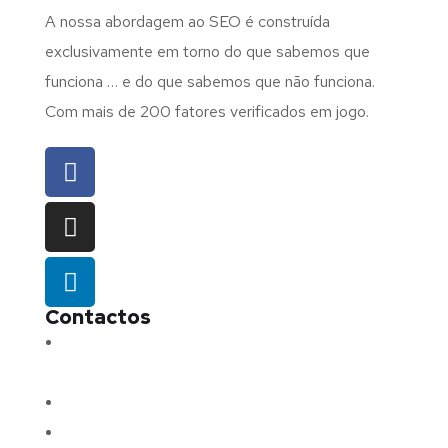
A nossa abordagem ao SEO é construída
exclusivamente em torno do que sabemos que
funciona … e do que sabemos que não funciona.
Com mais de 200 fatores verificados em jogo.
Contactos
Morada:
Avenida Barros e Soares N.º 375,
4715-213 Braga – Portugal
Email:
geral@fluxodigital.pt
Telefone:
(+351) 253 773 151