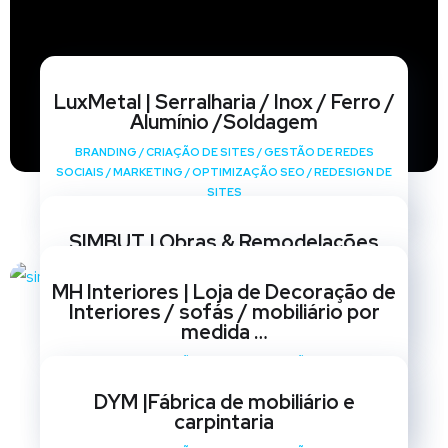
LuxMetal | Serralharia / Inox / Ferro /
Alumínio /Soldagem
BRANDING
/
CRIAÇÃO DE SITES
/
GESTÃO DE REDES
SOCIAIS
/
MARKETING
/
OPTIMIZAÇÃO SEO
/
REDESIGN DE
SITES
SIMBUT | Obras & Remodelações
BRANDING
/
CRIAÇÃO DE SITES
/
GESTÃO DE REDES
MH Interiores | Loja de Decoração de
SOCIAIS
/
MARKETING
/
OPTIMIZAÇÃO SEO
/
REDESIGN DE
Interiores / sofás / mobiliário por
SITES
medida …
BRANDING
/
CRIAÇÃO DE SITES
/
GESTÃO DE REDES
SOCIAIS
/
MARKETING
/
OPTIMIZAÇÃO SEO
/
REDESIGN DE
DYM |Fábrica de mobiliário e
SITES
carpintaria