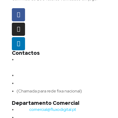
Contactos
Morada:
Avenida Barros e Soares N.º 375,
4715-213 Braga – Portugal
Email:
geral@fluxodigital.pt
Telefone:
(+351) 253 773 151
(Chamada para rede fixa nacional)
Departamento Comercial
Email:
comercial@fluxodigital.pt
Telefone:
(+351)
917 417 057