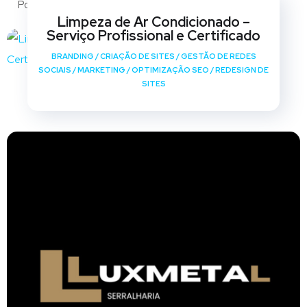
Portfólio
Limpeza de Ar Condicionado –
Serviço Profissional e Certificado
BRANDING
/
CRIAÇÃO DE SITES
/
GESTÃO DE REDES
SOCIAIS
/
MARKETING
/
OPTIMIZAÇÃO SEO
/
REDESIGN DE
SITES