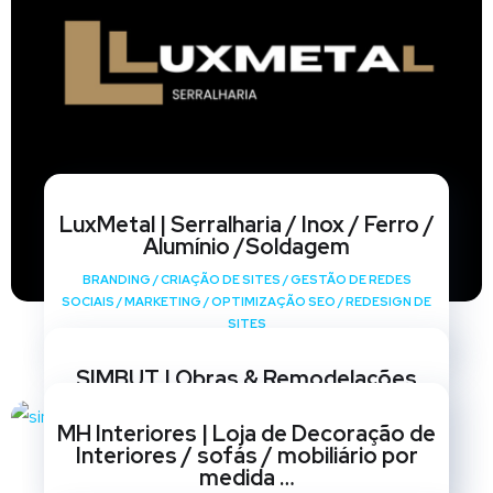
LuxMetal | Serralharia / Inox / Ferro /
Alumínio /Soldagem
BRANDING
/
CRIAÇÃO DE SITES
/
GESTÃO DE REDES
SOCIAIS
/
MARKETING
/
OPTIMIZAÇÃO SEO
/
REDESIGN DE
SITES
SIMBUT | Obras & Remodelações
BRANDING
/
CRIAÇÃO DE SITES
/
GESTÃO DE REDES
MH Interiores | Loja de Decoração de
SOCIAIS
/
MARKETING
/
OPTIMIZAÇÃO SEO
/
REDESIGN DE
Interiores / sofás / mobiliário por
SITES
medida …