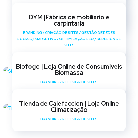
BRANDING
/
CRIAÇÃO DE SITES
/
GESTÃO DE REDES
SOCIAIS
/
MARKETING
/
OPTIMIZAÇÃO SEO
/
REDESIGN DE
DYM |Fábrica de mobiliário e
SITES
carpintaria
BRANDING
/
CRIAÇÃO DE SITES
/
GESTÃO DE REDES
SOCIAIS
/
MARKETING
/
OPTIMIZAÇÃO SEO
/
REDESIGN DE
SITES
Biofogo | Loja Online de Consumíveis
Biomassa
BRANDING
/
REDESIGN DE SITES
Tienda de Calefaccion | Loja Online
Climatização
BRANDING
/
REDESIGN DE SITES