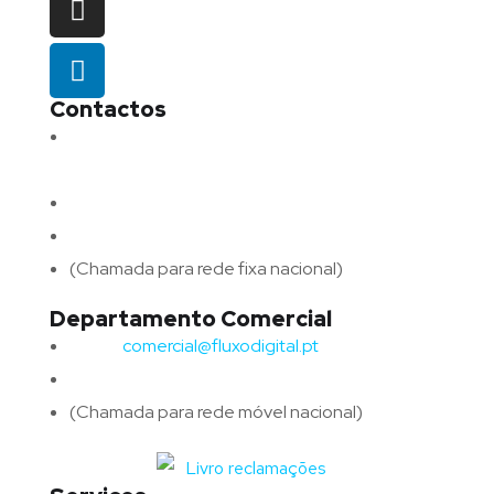
Contactos
Morada:
Avenida Barros e Soares N.º 375,
4715-213 Braga – Portugal
Email:
geral@fluxodigital.pt
Telefone:
(+351) 253 773 151
(Chamada para rede fixa nacional)
Departamento Comercial
Email:
comercial@fluxodigital.pt
Telefone:
(+351)
917 417 057
(Chamada para rede móvel nacional)