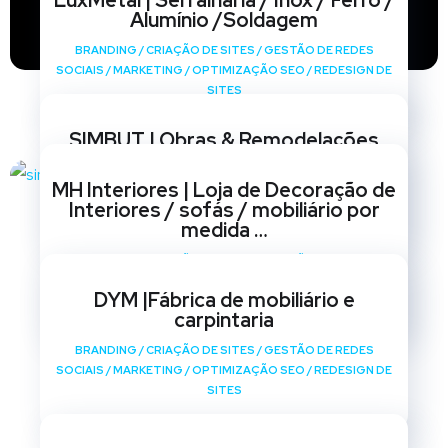
LuxMetal | Serralharia / Inox / Ferro /
Alumínio /Soldagem
BRANDING
/
CRIAÇÃO DE SITES
/
GESTÃO DE REDES
SOCIAIS
/
MARKETING
/
OPTIMIZAÇÃO SEO
/
REDESIGN DE
SITES
SIMBUT | Obras & Remodelações
BRANDING
/
CRIAÇÃO DE SITES
/
GESTÃO DE REDES
MH Interiores | Loja de Decoração de
SOCIAIS
/
MARKETING
/
OPTIMIZAÇÃO SEO
/
REDESIGN DE
Interiores / sofás / mobiliário por
SITES
medida …
BRANDING
/
CRIAÇÃO DE SITES
/
GESTÃO DE REDES
SOCIAIS
/
MARKETING
/
OPTIMIZAÇÃO SEO
/
REDESIGN DE
DYM |Fábrica de mobiliário e
SITES
carpintaria
BRANDING
/
CRIAÇÃO DE SITES
/
GESTÃO DE REDES
SOCIAIS
/
MARKETING
/
OPTIMIZAÇÃO SEO
/
REDESIGN DE
SITES