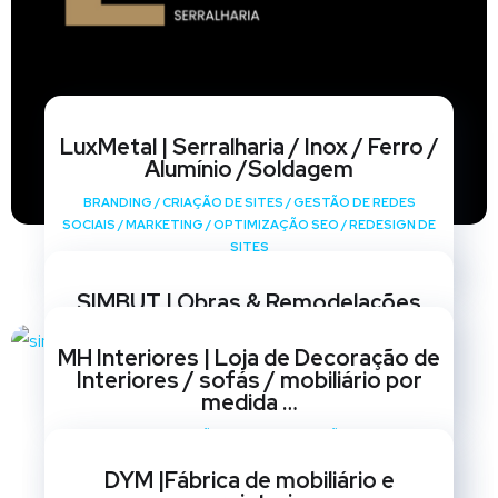
LuxMetal | Serralharia / Inox / Ferro /
Alumínio /Soldagem
BRANDING
/
CRIAÇÃO DE SITES
/
GESTÃO DE REDES
SOCIAIS
/
MARKETING
/
OPTIMIZAÇÃO SEO
/
REDESIGN DE
SITES
SIMBUT | Obras & Remodelações
BRANDING
/
CRIAÇÃO DE SITES
/
GESTÃO DE REDES
MH Interiores | Loja de Decoração de
SOCIAIS
/
MARKETING
/
OPTIMIZAÇÃO SEO
/
REDESIGN DE
Interiores / sofás / mobiliário por
SITES
medida …
BRANDING
/
CRIAÇÃO DE SITES
/
GESTÃO DE REDES
SOCIAIS
/
MARKETING
/
OPTIMIZAÇÃO SEO
/
REDESIGN DE
DYM |Fábrica de mobiliário e
SITES