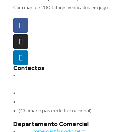
Com mais de 200 fatores verificados em jogo.
Contactos
Morada:
Avenida Barros e Soares N.º 375,
4715-213 Braga – Portugal
Email:
geral@fluxodigital.pt
Telefone:
(+351) 253 773 151
(Chamada para rede fixa nacional)
Departamento Comercial
Email:
comercial@fluxodigital.pt