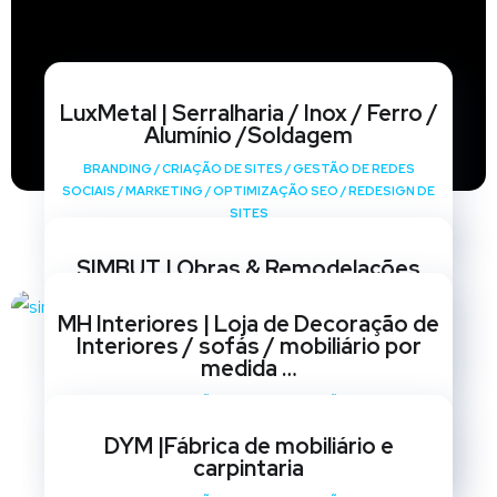
LuxMetal | Serralharia / Inox / Ferro /
Alumínio /Soldagem
BRANDING
/
CRIAÇÃO DE SITES
/
GESTÃO DE REDES
SOCIAIS
/
MARKETING
/
OPTIMIZAÇÃO SEO
/
REDESIGN DE
SITES
SIMBUT | Obras & Remodelações
BRANDING
/
CRIAÇÃO DE SITES
/
GESTÃO DE REDES
MH Interiores | Loja de Decoração de
SOCIAIS
/
MARKETING
/
OPTIMIZAÇÃO SEO
/
REDESIGN DE
Interiores / sofás / mobiliário por
SITES
medida …
BRANDING
/
CRIAÇÃO DE SITES
/
GESTÃO DE REDES
SOCIAIS
/
MARKETING
/
OPTIMIZAÇÃO SEO
/
REDESIGN DE
DYM |Fábrica de mobiliário e
SITES
carpintaria