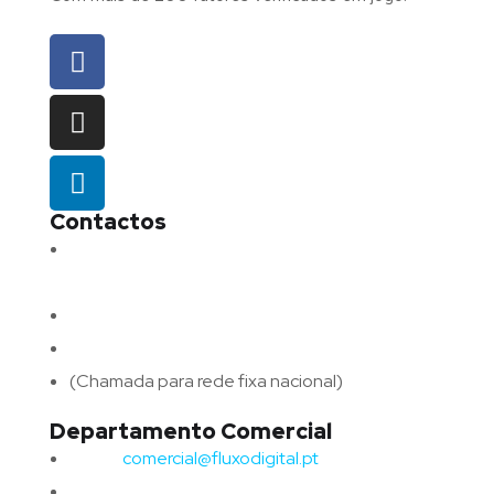
Contactos
Morada:
Avenida Barros e Soares N.º 375,
4715-213 Braga – Portugal
Email:
geral@fluxodigital.pt
Telefone:
(+351) 253 773 151
(Chamada para rede fixa nacional)
Departamento Comercial
Email:
comercial@fluxodigital.pt
Telefone:
(+351)
917 417 057