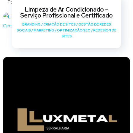
Portfólio
Limpeza de Ar Condicionado –
Serviço Profissional e Certificado
BRANDING
/
CRIAÇÃO DE SITES
/
GESTÃO DE REDES
SOCIAIS
/
MARKETING
/
OPTIMIZAÇÃO SEO
/
REDESIGN DE
SITES