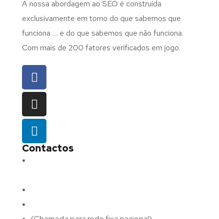
A nossa abordagem ao SEO é construída
exclusivamente em torno do que sabemos que
funciona … e do que sabemos que não funciona.
Com mais de 200 fatores verificados em jogo.
Contactos
Morada:
Avenida Barros e Soares N.º 375,
4715-213 Braga – Portugal
Email:
geral@fluxodigital.pt
Telefone:
(+351) 253 773 151
(Chamada para rede fixa nacional)