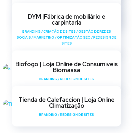
BRANDING
/
CRIAÇÃO DE SITES
/
GESTÃO DE REDES
SOCIAIS
/
MARKETING
/
OPTIMIZAÇÃO SEO
/
REDESIGN DE
DYM |Fábrica de mobiliário e
SITES
carpintaria
BRANDING
/
CRIAÇÃO DE SITES
/
GESTÃO DE REDES
SOCIAIS
/
MARKETING
/
OPTIMIZAÇÃO SEO
/
REDESIGN DE
SITES
Biofogo | Loja Online de Consumíveis
Biomassa
BRANDING
/
REDESIGN DE SITES
Tienda de Calefaccion | Loja Online
Climatização
BRANDING
/
REDESIGN DE SITES