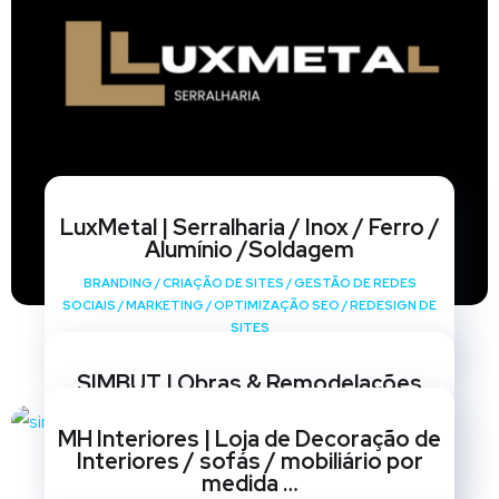
LuxMetal | Serralharia / Inox / Ferro /
Alumínio /Soldagem
BRANDING
/
CRIAÇÃO DE SITES
/
GESTÃO DE REDES
SOCIAIS
/
MARKETING
/
OPTIMIZAÇÃO SEO
/
REDESIGN DE
SITES
SIMBUT | Obras & Remodelações
BRANDING
/
CRIAÇÃO DE SITES
/
GESTÃO DE REDES
MH Interiores | Loja de Decoração de
SOCIAIS
/
MARKETING
/
OPTIMIZAÇÃO SEO
/
REDESIGN DE
Interiores / sofás / mobiliário por
SITES
medida …