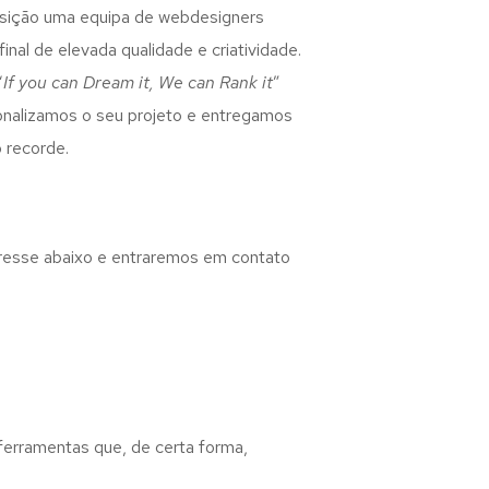
osição uma equipa de webdesigners
inal de elevada qualidade e criatividade.
“
If you can Dream it, We can Rank it
”
rsonalizamos o seu projeto e entregamos
 recorde.
eresse abaixo e entraremos em contato
 ferramentas que, de certa forma,