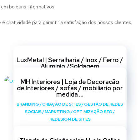
 em boletins informativos.
riatividade para garantir a satisfação dos nossos clientes.
Websites
LuxMetal | Serralharia / Inox / Ferro /
Alumínio /Soldagem
BRANDING
/
CRIAÇÃO DE SITES
/
GESTÃO DE REDES
MH Interiores | Loja de Decoração
SOCIAIS
/
MARKETING
/
OPTIMIZAÇÃO SEO
/
de Interiores / sofás / mobiliário por
REDESIGN DE SITES
medida …
BRANDING
/
CRIAÇÃO DE SITES
/
GESTÃO DE REDES
SOCIAIS
/
MARKETING
/
OPTIMIZAÇÃO SEO
/
REDESIGN DE SITES