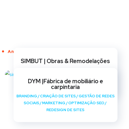
Anos de Serviço
SIMBUT | Obras & Remodelações
BRANDING
/
CRIAÇÃO DE SITES
/
GESTÃO DE REDES
SOCIAIS
/
MARKETING
/
OPTIMIZAÇÃO SEO
/
DYM |Fábrica de mobiliário e
REDESIGN DE SITES
carpintaria
BRANDING
/
CRIAÇÃO DE SITES
/
GESTÃO DE REDES
SOCIAIS
/
MARKETING
/
OPTIMIZAÇÃO SEO
/
REDESIGN DE SITES