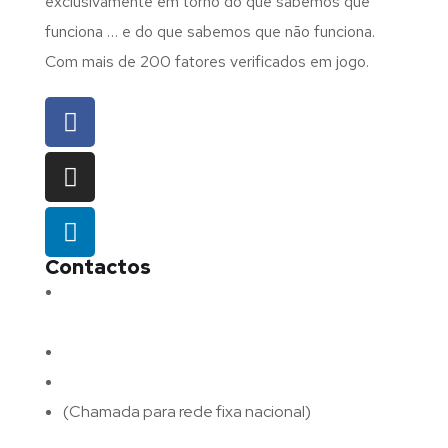
exclusivamente em torno do que sabemos que
funciona … e do que sabemos que não funciona.
Com mais de 200 fatores verificados em jogo.
Contactos
Morada:
Avenida Barros e Soares N.º 375,
4715-213 Braga – Portugal
Email:
geral@fluxodigital.pt
Telefone:
(+351) 253 773 151
(Chamada para rede fixa nacional)