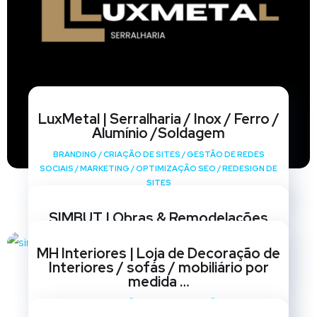
LuxMetal | Serralharia / Inox / Ferro /
Alumínio /Soldagem
BRANDING
/
CRIAÇÃO DE SITES
/
GESTÃO DE REDES
SOCIAIS
/
MARKETING
/
OPTIMIZAÇÃO SEO
/
REDESIGN DE
SITES
SIMBUT | Obras & Remodelações
BRANDING
/
CRIAÇÃO DE SITES
/
GESTÃO DE REDES
MH Interiores | Loja de Decoração de
SOCIAIS
/
MARKETING
/
OPTIMIZAÇÃO SEO
/
REDESIGN DE
Interiores / sofás / mobiliário por
SITES
medida …
BRANDING
/
CRIAÇÃO DE SITES
/
GESTÃO DE REDES