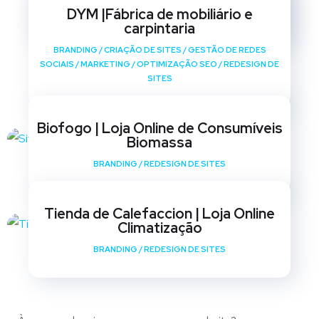
SOCIAIS
/
MARKETING
/
OPTIMIZAÇÃO SEO
/
REDESIGN DE
DYM |Fábrica de mobiliário e
SITES
carpintaria
BRANDING
/
CRIAÇÃO DE SITES
/
GESTÃO DE REDES
SOCIAIS
/
MARKETING
/
OPTIMIZAÇÃO SEO
/
REDESIGN DE
SITES
Biofogo | Loja Online de Consumíveis
Biomassa
BRANDING
/
REDESIGN DE SITES
Tienda de Calefaccion | Loja Online
Climatização
BRANDING
/
REDESIGN DE SITES