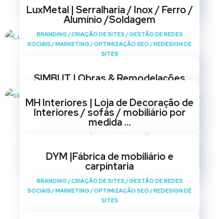
LuxMetal | Serralharia / Inox / Ferro /
Alumínio /Soldagem
BRANDING
/
CRIAÇÃO DE SITES
/
GESTÃO DE REDES
SOCIAIS
/
MARKETING
/
OPTIMIZAÇÃO SEO
/
REDESIGN DE
SITES
SIMBUT | Obras & Remodelações
BRANDING
/
CRIAÇÃO DE SITES
/
GESTÃO DE REDES
MH Interiores | Loja de Decoração de
SOCIAIS
/
MARKETING
/
OPTIMIZAÇÃO SEO
/
REDESIGN DE
Interiores / sofás / mobiliário por
SITES
medida …
BRANDING
/
CRIAÇÃO DE SITES
/
GESTÃO DE REDES
SOCIAIS
/
MARKETING
/
OPTIMIZAÇÃO SEO
/
REDESIGN DE
DYM |Fábrica de mobiliário e
SITES
carpintaria
BRANDING
/
CRIAÇÃO DE SITES
/
GESTÃO DE REDES
SOCIAIS
/
MARKETING
/
OPTIMIZAÇÃO SEO
/
REDESIGN DE
SITES