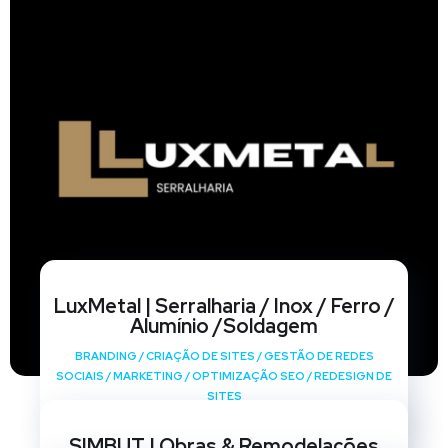
LuxMetal | Serralharia / Inox / Ferro /
Alumínio /Soldagem
BRANDING
/
CRIAÇÃO DE SITES
/
GESTÃO DE REDES
SOCIAIS
/
MARKETING
/
OPTIMIZAÇÃO SEO
/
REDESIGN DE
SITES
SIMBUT | Obras & Remodelações