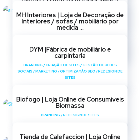
BRANDING
/
CRIAÇÃO DE SITES
/
GESTÃO DE REDES
MH Interiores | Loja de Decoração de
SOCIAIS
/
MARKETING
/
OPTIMIZAÇÃO SEO
/
REDESIGN DE
Interiores / sofás / mobiliário por
SITES
medida …
BRANDING
/
CRIAÇÃO DE SITES
/
GESTÃO DE REDES
SOCIAIS
/
MARKETING
/
OPTIMIZAÇÃO SEO
/
REDESIGN DE
DYM |Fábrica de mobiliário e
SITES
carpintaria
BRANDING
/
CRIAÇÃO DE SITES
/
GESTÃO DE REDES
SOCIAIS
/
MARKETING
/
OPTIMIZAÇÃO SEO
/
REDESIGN DE
SITES
Biofogo | Loja Online de Consumíveis
Biomassa
BRANDING
/
REDESIGN DE SITES
Tienda de Calefaccion | Loja Online