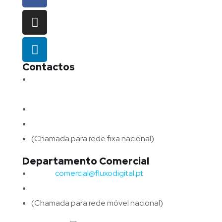
Contactos
Morada:
Avenida Barros e Soares N.º 375,
4715-213 Braga – Portugal
Email:
geral@fluxodigital.pt
Telefone:
(+351) 253 773 151
(Chamada para rede fixa nacional)
Departamento Comercial
Email:
comercial@fluxodigital.pt
Telefone:
(+351)
917 417 057
(Chamada para rede móvel nacional)