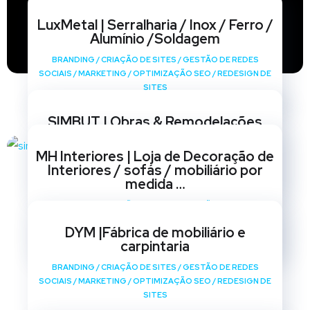
LuxMetal | Serralharia / Inox / Ferro /
Alumínio /Soldagem
BRANDING
/
CRIAÇÃO DE SITES
/
GESTÃO DE REDES
SOCIAIS
/
MARKETING
/
OPTIMIZAÇÃO SEO
/
REDESIGN DE
SITES
SIMBUT | Obras & Remodelações
BRANDING
/
CRIAÇÃO DE SITES
/
GESTÃO DE REDES
MH Interiores | Loja de Decoração de
SOCIAIS
/
MARKETING
/
OPTIMIZAÇÃO SEO
/
REDESIGN DE
Interiores / sofás / mobiliário por
SITES
medida …
BRANDING
/
CRIAÇÃO DE SITES
/
GESTÃO DE REDES
SOCIAIS
/
MARKETING
/
OPTIMIZAÇÃO SEO
/
REDESIGN DE
DYM |Fábrica de mobiliário e
SITES
carpintaria
BRANDING
/
CRIAÇÃO DE SITES
/
GESTÃO DE REDES
SOCIAIS
/
MARKETING
/
OPTIMIZAÇÃO SEO
/
REDESIGN DE
SITES