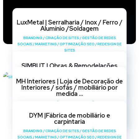
LuxMetal | Serralharia / Inox / Ferro /
Alumínio /Soldagem
BRANDING
/
CRIAÇÃO DE SITES
/
GESTÃO DE REDES
SOCIAIS
/
MARKETING
/
OPTIMIZAÇÃO SEO
/
REDESIGN DE
SITES
SIMBUT | Obras & Remodelações
BRANDING
/
CRIAÇÃO DE SITES
/
GESTÃO DE REDES
MH Interiores | Loja de Decoração de
SOCIAIS
/
MARKETING
/
OPTIMIZAÇÃO SEO
/
REDESIGN DE
Interiores / sofás / mobiliário por
SITES
medida …
BRANDING
/
CRIAÇÃO DE SITES
/
GESTÃO DE REDES
SOCIAIS
/
MARKETING
/
OPTIMIZAÇÃO SEO
/
REDESIGN DE
DYM |Fábrica de mobiliário e
SITES
carpintaria
BRANDING
/
CRIAÇÃO DE SITES
/
GESTÃO DE REDES
SOCIAIS
/
MARKETING
/
OPTIMIZAÇÃO SEO
/
REDESIGN DE