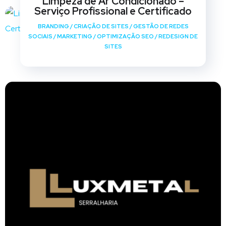
Limpeza de Ar Condicionado –
Serviço Profissional e Certificado
BRANDING
/
CRIAÇÃO DE SITES
/
GESTÃO DE REDES
SOCIAIS
/
MARKETING
/
OPTIMIZAÇÃO SEO
/
REDESIGN DE
SITES