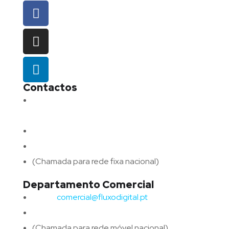
Contactos
Morada:
Avenida Barros e Soares N.º 375,
4715-213 Braga – Portugal
Email:
geral@fluxodigital.pt
Telefone:
(+351) 253 773 151
(Chamada para rede fixa nacional)
Departamento Comercial
Email:
comercial@fluxodigital.pt
Telefone:
(+351)
917 417 057
(Chamada para rede móvel nacional)