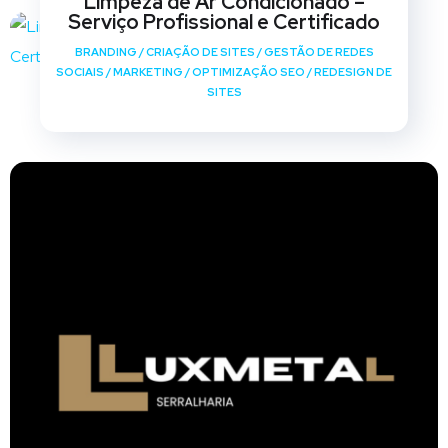
Limpeza de Ar Condicionado –
Serviço Profissional e Certificado
BRANDING
/
CRIAÇÃO DE SITES
/
GESTÃO DE REDES
SOCIAIS
/
MARKETING
/
OPTIMIZAÇÃO SEO
/
REDESIGN DE
SITES