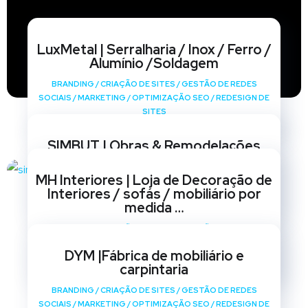
LuxMetal | Serralharia / Inox / Ferro /
Alumínio /Soldagem
BRANDING
/
CRIAÇÃO DE SITES
/
GESTÃO DE REDES
SOCIAIS
/
MARKETING
/
OPTIMIZAÇÃO SEO
/
REDESIGN DE
SITES
SIMBUT | Obras & Remodelações
BRANDING
/
CRIAÇÃO DE SITES
/
GESTÃO DE REDES
MH Interiores | Loja de Decoração de
SOCIAIS
/
MARKETING
/
OPTIMIZAÇÃO SEO
/
REDESIGN DE
Interiores / sofás / mobiliário por
SITES
medida …
BRANDING
/
CRIAÇÃO DE SITES
/
GESTÃO DE REDES
SOCIAIS
/
MARKETING
/
OPTIMIZAÇÃO SEO
/
REDESIGN DE
DYM |Fábrica de mobiliário e
SITES
carpintaria
BRANDING
/
CRIAÇÃO DE SITES
/
GESTÃO DE REDES
SOCIAIS
/
MARKETING
/
OPTIMIZAÇÃO SEO
/
REDESIGN DE