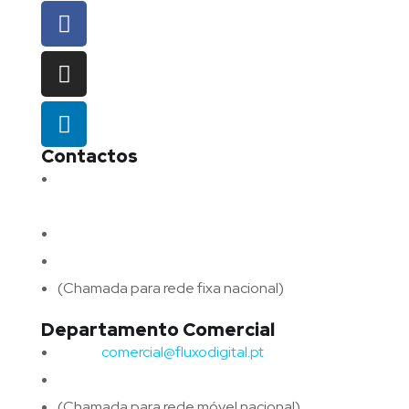
Contactos
Morada:
Avenida Barros e Soares N.º 375,
4715-213 Braga – Portugal
Email:
geral@fluxodigital.pt
Telefone:
(+351) 253 773 151
(Chamada para rede fixa nacional)
Departamento Comercial
Email:
comercial@fluxodigital.pt
Telefone:
(+351)
917 417 057
(Chamada para rede móvel nacional)