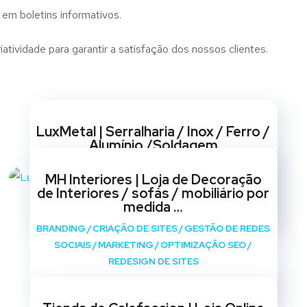
 em boletins informativos.
tividade para garantir a satisfação dos nossos clientes.
Websites
LuxMetal | Serralharia / Inox / Ferro /
Alumínio /Soldagem
BRANDING
/
CRIAÇÃO DE SITES
/
GESTÃO DE REDES
MH Interiores | Loja de Decoração
SOCIAIS
/
MARKETING
/
OPTIMIZAÇÃO SEO
/
de Interiores / sofás / mobiliário por
REDESIGN DE SITES
medida …
BRANDING
/
CRIAÇÃO DE SITES
/
GESTÃO DE REDES
SOCIAIS
/
MARKETING
/
OPTIMIZAÇÃO SEO
/
REDESIGN DE SITES