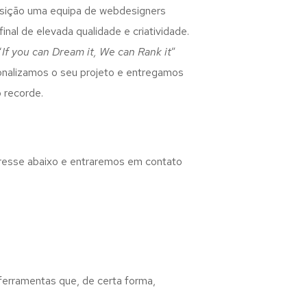
osição uma equipa de webdesigners
inal de elevada qualidade e criatividade.
“
If you can Dream it, We can Rank it
”
rsonalizamos o seu projeto e entregamos
 recorde.
eresse abaixo e entraremos em contato
 ferramentas que, de certa forma,