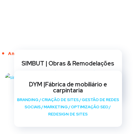
Anos de Serviço
SIMBUT | Obras & Remodelações
BRANDING
/
CRIAÇÃO DE SITES
/
GESTÃO DE REDES
SOCIAIS
/
MARKETING
/
OPTIMIZAÇÃO SEO
/
DYM |Fábrica de mobiliário e
REDESIGN DE SITES
carpintaria
BRANDING
/
CRIAÇÃO DE SITES
/
GESTÃO DE REDES
SOCIAIS
/
MARKETING
/
OPTIMIZAÇÃO SEO
/
REDESIGN DE SITES