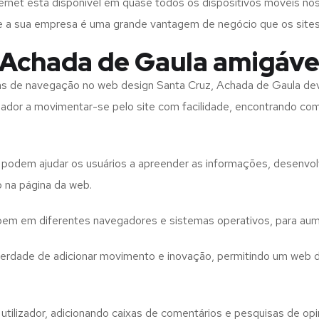
rnet está disponível em quase todos os dispositivos móveis nos
bre a sua empresa é uma grande vantagem de negócio que os site
 Achada de Gaula amigáve
tas de navegação no web design
Santa Cruz, Achada de Gaula
de
izador a movimentar-se pelo site com facilidade, encontrando co
to podem ajudar os usuários a apreender as informações, desenvo
o na página da web.
e bem em diferentes navegadores e sistemas operativos, para aum
iberdade de adicionar movimento e inovação, permitindo um web 
utilizador, adicionando caixas de comentários e pesquisas de opin