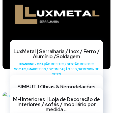
LuxMetal | Serralharia / Inox / Ferro /
Alumínio /Soldagem
BRANDING
/
CRIAÇÃO DE SITES
/
GESTÃO DE REDES
SOCIAIS
/
MARKETING
/
OPTIMIZAÇÃO SEO
/
REDESIGN DE
SITES
SIMBUT | Obras & Remodelações
BRANDING
/
CRIAÇÃO DE SITES
/
GESTÃO DE REDES
MH Interiores | Loja de Decoração de
SOCIAIS
/
MARKETING
/
OPTIMIZAÇÃO SEO
/
REDESIGN DE
Interiores / sofás / mobiliário por
SITES
medida …