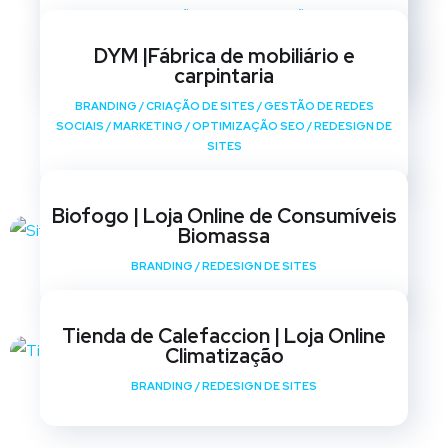
BRANDING
/
CRIAÇÃO DE SITES
/
GESTÃO DE REDES
SOCIAIS
/
MARKETING
/
OPTIMIZAÇÃO SEO
/
REDESIGN DE
DYM |Fábrica de mobiliário e
SITES
carpintaria
BRANDING
/
CRIAÇÃO DE SITES
/
GESTÃO DE REDES
SOCIAIS
/
MARKETING
/
OPTIMIZAÇÃO SEO
/
REDESIGN DE
SITES
Biofogo | Loja Online de Consumíveis
Biomassa
BRANDING
/
REDESIGN DE SITES
Tienda de Calefaccion | Loja Online
Climatização
BRANDING
/
REDESIGN DE SITES