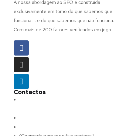
A nossa abordagem ao SEO é construída
exclusivamente em torno do que sabemos que
funciona … e do que sabemos que não funciona.
Com mais de 200 fatores verificados em jogo.
Contactos
Morada:
Avenida Barros e Soares N.º 375,
4715-213 Braga – Portugal
Email:
geral@fluxodigital.pt
Telefone:
(+351) 253 773 151
(Chamada para rede fixa nacional)