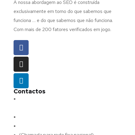
A nossa abordagem ao SEO é construída
exclusivamente em torno do que sabemos que
funciona … e do que sabemos que não funciona.
Com mais de 200 fatores verificados em jogo.
Contactos
Morada:
Avenida Barros e Soares N.º 375,
4715-213 Braga – Portugal
Email:
geral@fluxodigital.pt
Telefone:
(+351) 253 773 151
(Chamada para rede fixa nacional)