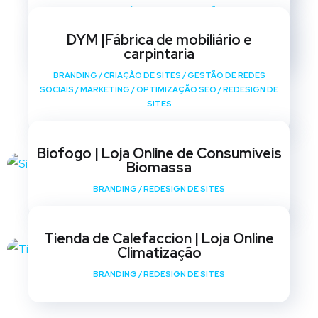
BRANDING
/
CRIAÇÃO DE SITES
/
GESTÃO DE REDES
SOCIAIS
/
MARKETING
/
OPTIMIZAÇÃO SEO
/
REDESIGN DE
DYM |Fábrica de mobiliário e
SITES
carpintaria
BRANDING
/
CRIAÇÃO DE SITES
/
GESTÃO DE REDES
SOCIAIS
/
MARKETING
/
OPTIMIZAÇÃO SEO
/
REDESIGN DE
SITES
Biofogo | Loja Online de Consumíveis
Biomassa
BRANDING
/
REDESIGN DE SITES
Tienda de Calefaccion | Loja Online
Climatização
BRANDING
/
REDESIGN DE SITES