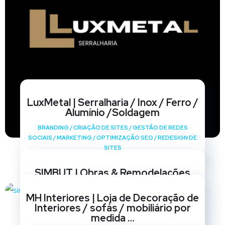
LuxMetal | Serralharia / Inox / Ferro /
Alumínio /Soldagem
BRANDING
/
CRIAÇÃO DE SITES
/
GESTÃO DE REDES
SOCIAIS
/
MARKETING
/
OPTIMIZAÇÃO SEO
/
REDESIGN DE
SITES
SIMBUT | Obras & Remodelações
BRANDING
/
CRIAÇÃO DE SITES
/
GESTÃO DE REDES
MH Interiores | Loja de Decoração de
SOCIAIS
/
MARKETING
/
OPTIMIZAÇÃO SEO
/
REDESIGN DE
Interiores / sofás / mobiliário por
SITES
medida …