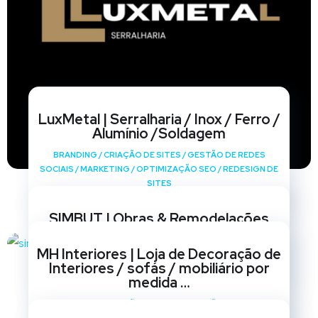
LuxMetal | Serralharia / Inox / Ferro /
Alumínio /Soldagem
BRANDING
/
CRIAÇÃO DE SITES
/
GESTÃO DE REDES
SOCIAIS
/
MARKETING
/
OPTIMIZAÇÃO SEO
/
REDESIGN DE
SITES
SIMBUT | Obras & Remodelações
BRANDING
/
CRIAÇÃO DE SITES
/
GESTÃO DE REDES
MH Interiores | Loja de Decoração de
SOCIAIS
/
MARKETING
/
OPTIMIZAÇÃO SEO
/
REDESIGN DE
Interiores / sofás / mobiliário por
SITES
medida …
BRANDING
/
CRIAÇÃO DE SITES
/
GESTÃO DE REDES