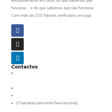
exclusivamente em torno do que sabemos que
funciona … e do que sabemos que não funciona.
Com mais de 200 fatores verificados em jogo.
Contactos
Morada:
Avenida Barros e Soares N.º 375,
4715-213 Braga – Portugal
Email:
geral@fluxodigital.pt
Telefone:
(+351) 253 773 151
(Chamada para rede fixa nacional)