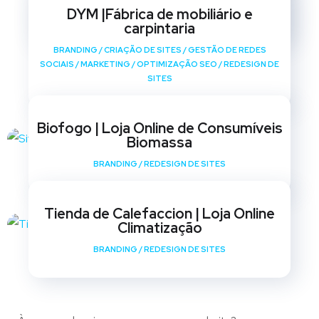
SOCIAIS
/
MARKETING
/
OPTIMIZAÇÃO SEO
/
REDESIGN DE
DYM |Fábrica de mobiliário e
SITES
carpintaria
BRANDING
/
CRIAÇÃO DE SITES
/
GESTÃO DE REDES
SOCIAIS
/
MARKETING
/
OPTIMIZAÇÃO SEO
/
REDESIGN DE
SITES
Biofogo | Loja Online de Consumíveis
Biomassa
BRANDING
/
REDESIGN DE SITES
Tienda de Calefaccion | Loja Online
Climatização
BRANDING
/
REDESIGN DE SITES