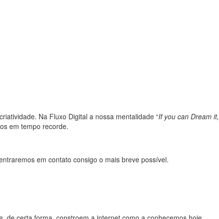
riatividade. Na Fluxo Digital a nossa mentalidade “
If you can Dream it,
amos em tempo recorde.
 entraremos em contato consigo o mais breve possível.
ue, de certa forma, constroem a internet como a conhecemos hoje.