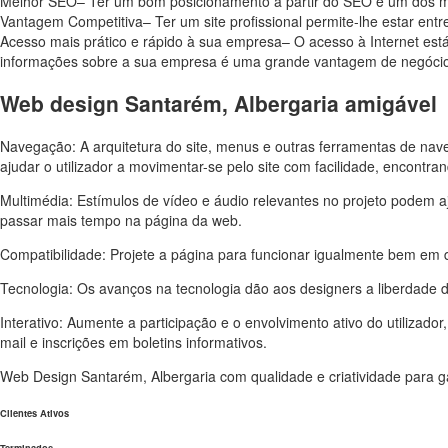
Melhor SEO– Ter um bom posicionamento a partir do SEO é um dos mel
Vantagem Competitiva– Ter um site profissional permite-lhe estar ent
Acesso mais prático e rápido à sua empresa– O acesso à Internet está 
informações sobre a sua empresa é uma grande vantagem de negócio 
Web design Santarém, Albergaria amigável
Navegação: A arquitetura do site, menus e outras ferramentas de na
ajudar o utilizador a movimentar-se pelo site com facilidade, encontr
Multimédia: Estímulos de vídeo e áudio relevantes no projeto podem aj
passar mais tempo na página da web.
Compatibilidade: Projete a página para funcionar igualmente bem em 
Tecnologia: Os avanços na tecnologia dão aos designers a liberdade
Interativo: Aumente a participação e o envolvimento ativo do utilizado
mail e inscrições em boletins informativos.
Web Design Santarém, Albergaria com qualidade e criatividade para gar
Clientes Ativos