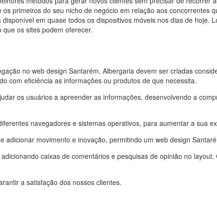
hores métodos para gerar novos clientes sem precisar de recorrer a
re os primeiros do seu nicho de negócio em relação aos concorrentes q
disponível em quase todos os dispositivos móveis nos dias de hoje. Lo
que os sites podem oferecer.
vegação no web design
Santarém, Albergaria
devem ser criadas consid
ando com eficiência as informações ou produtos de que necessita.
udar os usuários a apreender as informações, desenvolvendo a compreen
diferentes navegadores e sistemas operativos, para aumentar a sua ex
 de adicionar movimento e inovação, permitindo um web design
Santaré
r, adicionando caixas de comentários e pesquisas de opinião no layout. 
antir a satisfação dos nossos clientes.