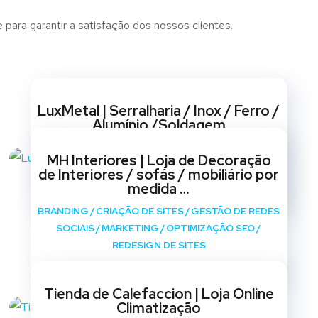
para garantir a satisfação dos nossos clientes.
Websites
LuxMetal | Serralharia / Inox / Ferro /
Alumínio /Soldagem
BRANDING
/
CRIAÇÃO DE SITES
/
GESTÃO DE REDES
MH Interiores | Loja de Decoração
SOCIAIS
/
MARKETING
/
OPTIMIZAÇÃO SEO
/
de Interiores / sofás / mobiliário por
REDESIGN DE SITES
medida …
BRANDING
/
CRIAÇÃO DE SITES
/
GESTÃO DE REDES
SOCIAIS
/
MARKETING
/
OPTIMIZAÇÃO SEO
/
REDESIGN DE SITES
Tienda de Calefaccion | Loja Online
Climatização