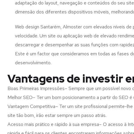
adaptação do layout, navegação e conteúdos do seu site
dimensão dos diferentes dispositivos móveis, melhorand
Web design Santarém, Almoster com elevados níveis de
velocidade. Um site ou aplicação web de elevado rendim
descarregar e desempenhar as suas funções com rapide
Este é um factor que consideramos em todas as fases d
desenvolvimento.
Vantagens de investir 
Boas Primeiras Impressões– Sempre que um possível novo cl
Melhor SEO– Ter um bom posicionamento a partir do SEO é u
Vantagem Competitiva– Ter um site profissional permite-lhe
site tão bom, irão estar sempre um passo atrás.
Acesso mais prático e rápido à sua empresa– O acesso à Inte
rápida e fácil para os clientes encontrarem informações so