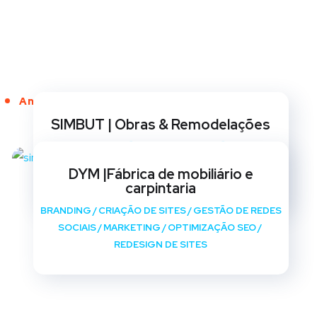
Anos de Serviço
SIMBUT | Obras & Remodelações
BRANDING
/
CRIAÇÃO DE SITES
/
GESTÃO DE REDES
SOCIAIS
/
MARKETING
/
OPTIMIZAÇÃO SEO
/
DYM |Fábrica de mobiliário e
REDESIGN DE SITES
carpintaria
BRANDING
/
CRIAÇÃO DE SITES
/
GESTÃO DE REDES
SOCIAIS
/
MARKETING
/
OPTIMIZAÇÃO SEO
/
REDESIGN DE SITES