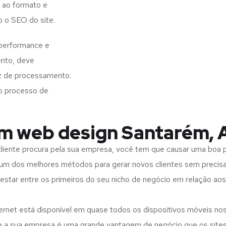
 ao formato e
o o SEO do site.
 performance e
ento, deve
z de processamento.
o processo de
em web design Santarém, 
iente procura pela sua empresa, você tem que causar uma boa p
m dos melhores métodos para gerar novos clientes sem precisar
 estar entre os primeiros do seu nicho de negócio em relação ao
rnet está disponível em quase todos os dispositivos móveis nos
bre a sua empresa é uma grande vantagem de negócio que os site