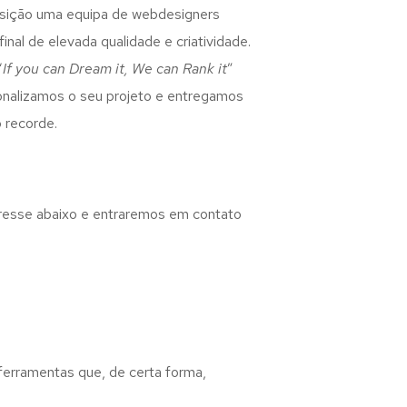
osição uma equipa de webdesigners
inal de elevada qualidade e criatividade.
“
If you can Dream it, We can Rank it
”
rsonalizamos o seu projeto e entregamos
 recorde.
eresse abaixo e entraremos em contato
 ferramentas que, de certa forma,