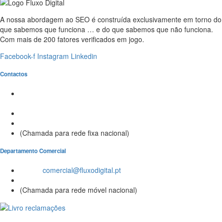
A nossa abordagem ao SEO é construída exclusivamente em torno do
que sabemos que funciona … e do que sabemos que não funciona.
Com mais de 200 fatores verificados em jogo.
Facebook-f
Instagram
Linkedin
Contactos
Morada:
Avenida Barros e Soares N.º 375,
4715-213 Braga – Portugal
Email:
geral@fluxodigital.pt
Telefone:
(+351) 253 773 151
(Chamada para rede fixa nacional)
Departamento Comercial
Email:
comercial@fluxodigital.pt
Telefone:
(+351)
917 417 057
(Chamada para rede móvel nacional)