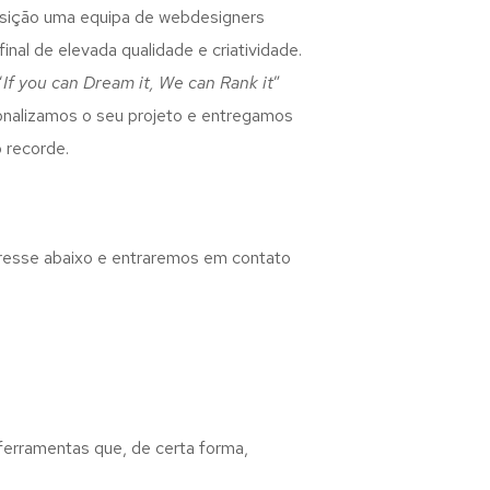
osição uma equipa de webdesigners
inal de elevada qualidade e criatividade.
“
If you can Dream it, We can Rank it
”
rsonalizamos o seu projeto e entregamos
 recorde.
eresse abaixo e entraremos em contato
 ferramentas que, de certa forma,