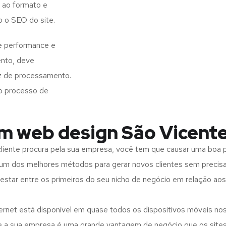
 ao formato e
o o SEO do site.
e performance e
ento, deve
z de processamento.
o processo de
em web design São Vicent
iente procura pela sua empresa, você tem que causar uma boa p
m dos melhores métodos para gerar novos clientes sem precisar
 estar entre os primeiros do seu nicho de negócio em relação ao
rnet está disponível em quase todos os dispositivos móveis nos
bre a sua empresa é uma grande vantagem de negócio que os site