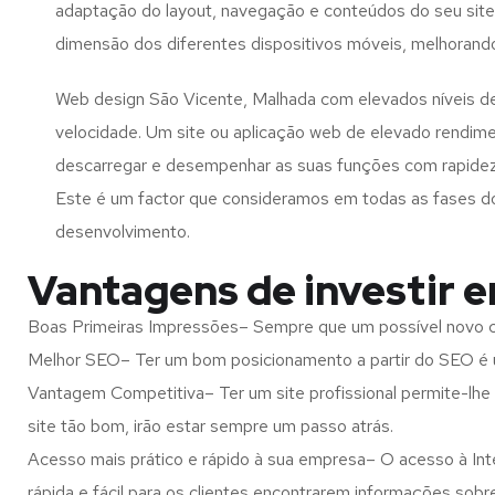
adaptação do layout, navegação e conteúdos do seu site
dimensão dos diferentes dispositivos móveis, melhorand
Web design São Vicente, Malhada com elevados níveis d
velocidade. Um site ou aplicação web de elevado rendim
descarregar e desempenhar as suas funções com rapide
Este é um factor que consideramos em todas as fases d
desenvolvimento.
Vantagens de investir 
Boas Primeiras Impressões– Sempre que um possível novo cl
Melhor SEO– Ter um bom posicionamento a partir do SEO é u
Vantagem Competitiva– Ter um site profissional permite-lhe
site tão bom, irão estar sempre um passo atrás.
Acesso mais prático e rápido à sua empresa– O acesso à Inte
rápida e fácil para os clientes encontrarem informações so