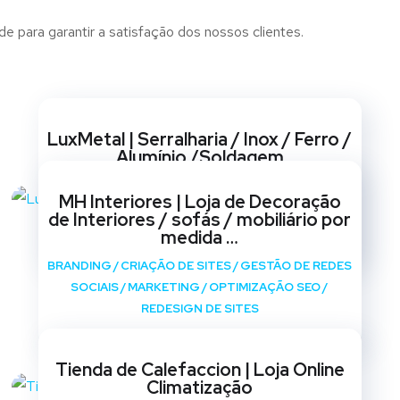
e para garantir a satisfação dos nossos clientes.
Websites
LuxMetal | Serralharia / Inox / Ferro /
Alumínio /Soldagem
BRANDING
/
CRIAÇÃO DE SITES
/
GESTÃO DE REDES
MH Interiores | Loja de Decoração
SOCIAIS
/
MARKETING
/
OPTIMIZAÇÃO SEO
/
de Interiores / sofás / mobiliário por
REDESIGN DE SITES
medida …
BRANDING
/
CRIAÇÃO DE SITES
/
GESTÃO DE REDES
SOCIAIS
/
MARKETING
/
OPTIMIZAÇÃO SEO
/
REDESIGN DE SITES
Tienda de Calefaccion | Loja Online
Climatização