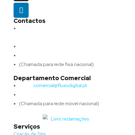
Contactos
Morada:
Avenida Barros e Soares N.º 375,
4715-213 Braga – Portugal
Email:
geral@fluxodigital.pt
Telefone:
(+351) 253 773 151
(Chamada para rede fixa nacional)
Departamento Comercial
Email:
comercial@fluxodigital.pt
Telefone:
(+351)
917 417 057
(Chamada para rede móvel nacional)
Serviços
Criação de Site