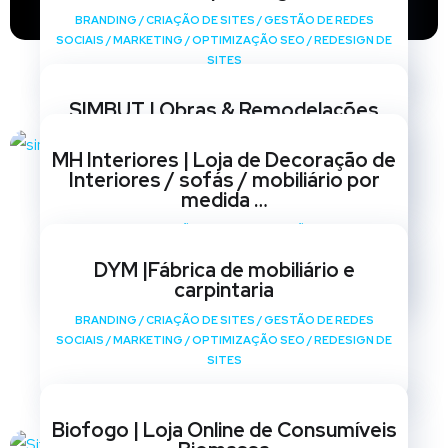
BRANDING
/
CRIAÇÃO DE SITES
/
GESTÃO DE REDES
SOCIAIS
/
MARKETING
/
OPTIMIZAÇÃO SEO
/
REDESIGN DE
SITES
SIMBUT | Obras & Remodelações
BRANDING
/
CRIAÇÃO DE SITES
/
GESTÃO DE REDES
MH Interiores | Loja de Decoração de
SOCIAIS
/
MARKETING
/
OPTIMIZAÇÃO SEO
/
REDESIGN DE
Interiores / sofás / mobiliário por
SITES
medida …
BRANDING
/
CRIAÇÃO DE SITES
/
GESTÃO DE REDES
SOCIAIS
/
MARKETING
/
OPTIMIZAÇÃO SEO
/
REDESIGN DE
DYM |Fábrica de mobiliário e
SITES
carpintaria
BRANDING
/
CRIAÇÃO DE SITES
/
GESTÃO DE REDES
SOCIAIS
/
MARKETING
/
OPTIMIZAÇÃO SEO
/
REDESIGN DE
SITES
Biofogo | Loja Online de Consumíveis