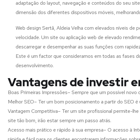
adaptação do layout, navegação e conteúdos do seu site
dimensão dos diferentes dispositivos móveis, melhorand
Web design Sertã, Aldeia Velha com elevados níveis de 
velocidade. Um site ou aplicação web de elevado rendim
descarregar e desempenhar as suas funções com rapide
Este é um factor que consideramos em todas as fases d
desenvolvimento.
Vantagens de investir e
Boas Primeiras Impressões– Sempre que um possível novo cl
Melhor SEO– Ter um bom posicionamento a partir do SEO é u
Vantagem Competitiva– Ter um site profissional permite-lhe
site tão bom, irão estar sempre um passo atrás.
Acesso mais prático e rápido à sua empresa– O acesso à Inte
rápida e fácil para os clientes encontrarem informações so