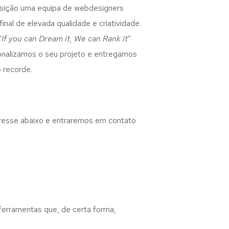
osição uma equipa de webdesigners
inal de elevada qualidade e criatividade.
“
If you can Dream it, We can Rank it
”
rsonalizamos o seu projeto e entregamos
 recorde.
eresse abaixo e entraremos em contato
 ferramentas que, de certa forma,