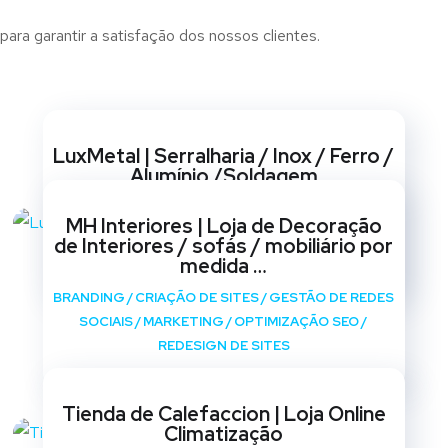
para garantir a satisfação dos nossos clientes.
Websites
LuxMetal | Serralharia / Inox / Ferro /
Alumínio /Soldagem
BRANDING
/
CRIAÇÃO DE SITES
/
GESTÃO DE REDES
MH Interiores | Loja de Decoração
SOCIAIS
/
MARKETING
/
OPTIMIZAÇÃO SEO
/
de Interiores / sofás / mobiliário por
REDESIGN DE SITES
medida …
BRANDING
/
CRIAÇÃO DE SITES
/
GESTÃO DE REDES
SOCIAIS
/
MARKETING
/
OPTIMIZAÇÃO SEO
/
REDESIGN DE SITES
Tienda de Calefaccion | Loja Online
Climatização