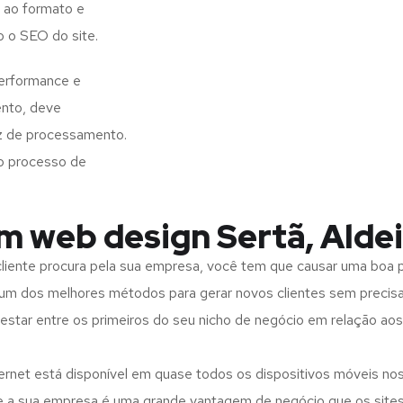
 ao formato e
o o SEO do site.
performance e
ento, deve
z de processamento.
o processo de
m web design Sertã, Aldei
iente procura pela sua empresa, você tem que causar uma boa p
m dos melhores métodos para gerar novos clientes sem precisar
 estar entre os primeiros do seu nicho de negócio em relação ao
rnet está disponível em quase todos os dispositivos móveis nos
bre a sua empresa é uma grande vantagem de negócio que os site