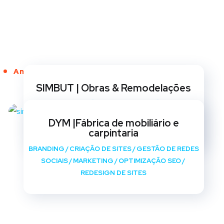
Anos de Serviço
SIMBUT | Obras & Remodelações
BRANDING
/
CRIAÇÃO DE SITES
/
GESTÃO DE REDES
SOCIAIS
/
MARKETING
/
OPTIMIZAÇÃO SEO
/
DYM |Fábrica de mobiliário e
REDESIGN DE SITES
carpintaria
BRANDING
/
CRIAÇÃO DE SITES
/
GESTÃO DE REDES
SOCIAIS
/
MARKETING
/
OPTIMIZAÇÃO SEO
/
REDESIGN DE SITES