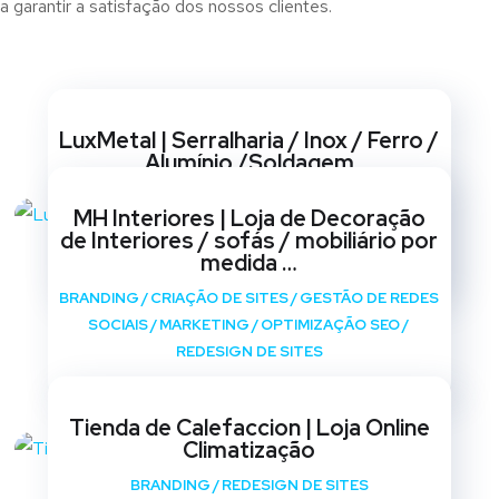
 garantir a satisfação dos nossos clientes.
Websites
LuxMetal | Serralharia / Inox / Ferro /
Alumínio /Soldagem
BRANDING
/
CRIAÇÃO DE SITES
/
GESTÃO DE REDES
MH Interiores | Loja de Decoração
SOCIAIS
/
MARKETING
/
OPTIMIZAÇÃO SEO
/
de Interiores / sofás / mobiliário por
REDESIGN DE SITES
medida …
BRANDING
/
CRIAÇÃO DE SITES
/
GESTÃO DE REDES
SOCIAIS
/
MARKETING
/
OPTIMIZAÇÃO SEO
/
REDESIGN DE SITES
Tienda de Calefaccion | Loja Online
Climatização
BRANDING
/
REDESIGN DE SITES