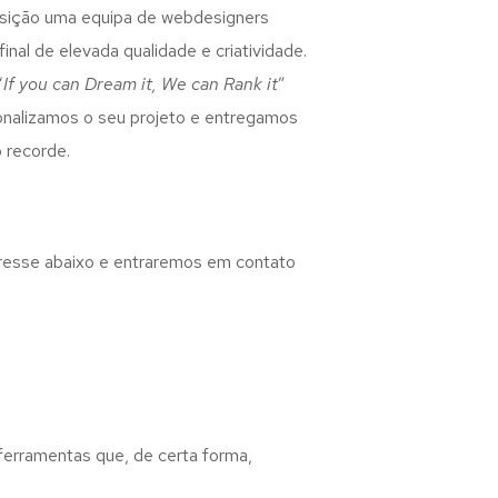
osição uma equipa de webdesigners
inal de elevada qualidade e criatividade.
“
If you can Dream it, We can Rank it
”
rsonalizamos o seu projeto e entregamos
 recorde.
eresse abaixo e entraremos em contato
 ferramentas que, de certa forma,