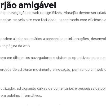
rjão amigável
tas de navegação no web design
Silves, Almarjão
devem ser criad
imentar-se pelo site com facilidade, encontrando com eficiência
to podem ajudar os usuários a apreender as informações, desenvo
o na página da web.
e bem em diferentes navegadores e sistemas operativos, para aum
iberdade de adicionar movimento e inovação, permitindo um web 
utilizador, adicionando caixas de comentários e pesquisas de opin
 em boletins informativos.