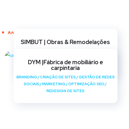
Anos de Serviço
SIMBUT | Obras & Remodelações
BRANDING
/
CRIAÇÃO DE SITES
/
GESTÃO DE REDES
SOCIAIS
/
MARKETING
/
OPTIMIZAÇÃO SEO
/
DYM |Fábrica de mobiliário e
REDESIGN DE SITES
carpintaria
BRANDING
/
CRIAÇÃO DE SITES
/
GESTÃO DE REDES
SOCIAIS
/
MARKETING
/
OPTIMIZAÇÃO SEO
/
REDESIGN DE SITES