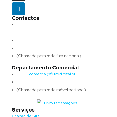
Contactos
Morada:
Avenida Barros e Soares N.º 375,
4715-213 Braga – Portugal
Email:
geral@fluxodigital.pt
Telefone:
(+351) 253 773 151
(Chamada para rede fixa nacional)
Departamento Comercial
Email:
comercial@fluxodigital.pt
Telefone:
(+351)
917 417 057
(Chamada para rede móvel nacional)
Serviços
Criação de Site