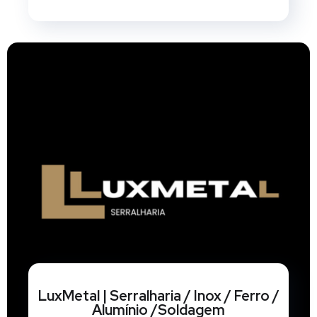
LuxMetal | Serralharia / Inox / Ferro /
Alumínio /Soldagem