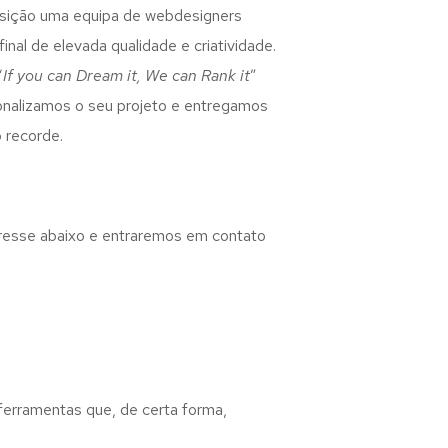
osição uma equipa de webdesigners
inal de elevada qualidade e criatividade.
“
If you can Dream it, We can Rank it
”
rsonalizamos o seu projeto e entregamos
 recorde.
eresse abaixo e entraremos em contato
 ferramentas que, de certa forma,