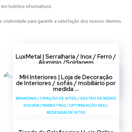
 em boletins informativos.
riatividade para garantir a satisfação dos nossos clientes.
Websites
LuxMetal | Serralharia / Inox / Ferro /
Alumínio /Soldagem
BRANDING
/
CRIAÇÃO DE SITES
/
GESTÃO DE REDES
MH Interiores | Loja de Decoração
SOCIAIS
/
MARKETING
/
OPTIMIZAÇÃO SEO
/
de Interiores / sofás / mobiliário por
REDESIGN DE SITES
medida …
BRANDING
/
CRIAÇÃO DE SITES
/
GESTÃO DE REDES
SOCIAIS
/
MARKETING
/
OPTIMIZAÇÃO SEO
/
REDESIGN DE SITES