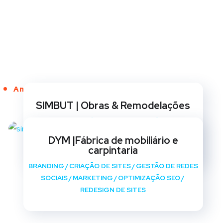
Anos de Serviço
SIMBUT | Obras & Remodelações
BRANDING
/
CRIAÇÃO DE SITES
/
GESTÃO DE REDES
SOCIAIS
/
MARKETING
/
OPTIMIZAÇÃO SEO
/
DYM |Fábrica de mobiliário e
REDESIGN DE SITES
carpintaria
BRANDING
/
CRIAÇÃO DE SITES
/
GESTÃO DE REDES
SOCIAIS
/
MARKETING
/
OPTIMIZAÇÃO SEO
/
REDESIGN DE SITES