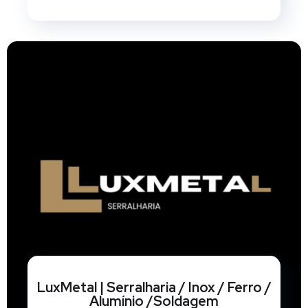
LuxMetal | Serralharia / Inox / Ferro /
Alumínio /Soldagem