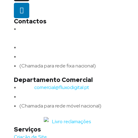
Contactos
Morada:
Avenida Barros e Soares N.º 375,
4715-213 Braga – Portugal
Email:
geral@fluxodigital.pt
Telefone:
(+351) 253 773 151
(Chamada para rede fixa nacional)
Departamento Comercial
Email:
comercial@fluxodigital.pt
Telefone:
(+351)
917 417 057
(Chamada para rede móvel nacional)
Serviços
Criação de Site