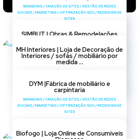
BRANDING
/
CRIAÇÃO DE SITES
/
GESTÃO DE REDES
SOCIAIS
/
MARKETING
/
OPTIMIZAÇÃO SEO
/
REDESIGN DE
SITES
SIMBUT | Obras & Remodelações
BRANDING
/
CRIAÇÃO DE SITES
/
GESTÃO DE REDES
MH Interiores | Loja de Decoração de
SOCIAIS
/
MARKETING
/
OPTIMIZAÇÃO SEO
/
REDESIGN DE
Interiores / sofás / mobiliário por
SITES
medida …
BRANDING
/
CRIAÇÃO DE SITES
/
GESTÃO DE REDES
SOCIAIS
/
MARKETING
/
OPTIMIZAÇÃO SEO
/
REDESIGN DE
DYM |Fábrica de mobiliário e
SITES
carpintaria
BRANDING
/
CRIAÇÃO DE SITES
/
GESTÃO DE REDES
SOCIAIS
/
MARKETING
/
OPTIMIZAÇÃO SEO
/
REDESIGN DE
SITES
Biofogo | Loja Online de Consumíveis