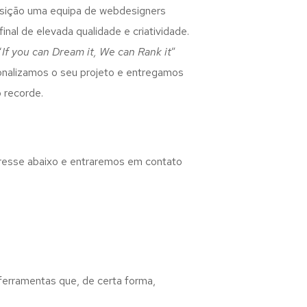
osição uma equipa de webdesigners
inal de elevada qualidade e criatividade.
“
If you can Dream it, We can Rank it
”
rsonalizamos o seu projeto e entregamos
 recorde.
eresse abaixo e entraremos em contato
 ferramentas que, de certa forma,