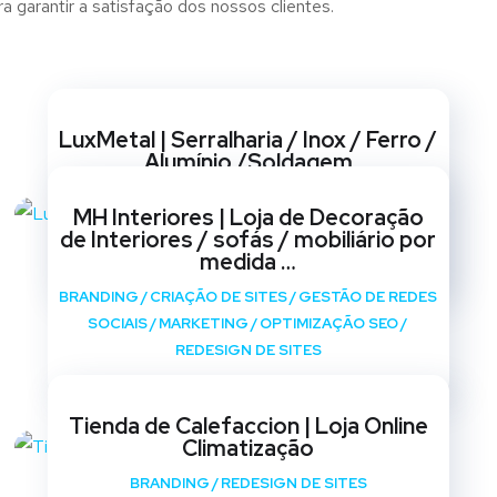
a garantir a satisfação dos nossos clientes.
Websites
LuxMetal | Serralharia / Inox / Ferro /
Alumínio /Soldagem
BRANDING
/
CRIAÇÃO DE SITES
/
GESTÃO DE REDES
MH Interiores | Loja de Decoração
SOCIAIS
/
MARKETING
/
OPTIMIZAÇÃO SEO
/
de Interiores / sofás / mobiliário por
REDESIGN DE SITES
medida …
BRANDING
/
CRIAÇÃO DE SITES
/
GESTÃO DE REDES
SOCIAIS
/
MARKETING
/
OPTIMIZAÇÃO SEO
/
REDESIGN DE SITES
Tienda de Calefaccion | Loja Online
Climatização
BRANDING
/
REDESIGN DE SITES