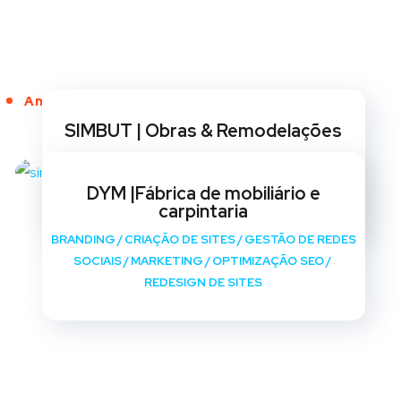
Anos de Serviço
SIMBUT | Obras & Remodelações
BRANDING
/
CRIAÇÃO DE SITES
/
GESTÃO DE REDES
SOCIAIS
/
MARKETING
/
OPTIMIZAÇÃO SEO
/
DYM |Fábrica de mobiliário e
REDESIGN DE SITES
carpintaria
BRANDING
/
CRIAÇÃO DE SITES
/
GESTÃO DE REDES
SOCIAIS
/
MARKETING
/
OPTIMIZAÇÃO SEO
/
REDESIGN DE SITES