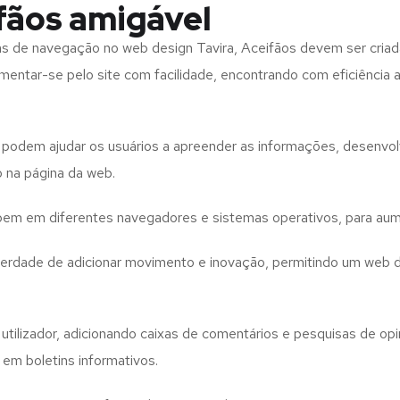
fãos amigável
tas de navegação no web design
Tavira, Aceifãos
devem ser criad
imentar-se pelo site com facilidade, encontrando com eficiência
to podem ajudar os usuários a apreender as informações, desenvo
o na página da web.
e bem em diferentes navegadores e sistemas operativos, para aum
iberdade de adicionar movimento e inovação, permitindo um web 
utilizador, adicionando caixas de comentários e pesquisas de opin
 em boletins informativos.