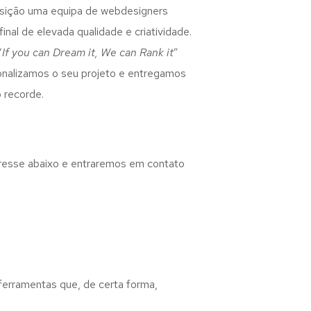
osição uma equipa de webdesigners
inal de elevada qualidade e criatividade.
“
If you can Dream it, We can Rank it
”
rsonalizamos o seu projeto e entregamos
 recorde.
eresse abaixo e entraremos em contato
 ferramentas que, de certa forma,