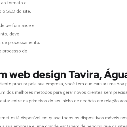
 ao formato e
o o SEO do site.
 de performance e
ento, deve
z de processamento.
o processo de
em web design Tavira, Águ
iente procura pela sua empresa, você tem que causar uma boa p
m dos melhores métodos para gerar novos clientes sem precisar
 estar entre os primeiros do seu nicho de negócio em relação ao
rnet está disponível em quase todos os dispositivos móveis nos
bre a sua empresa é uma grande vantagem de negócio que os site