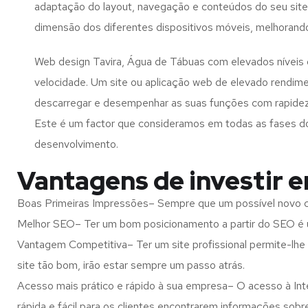
adaptação do layout, navegação e conteúdos do seu site
dimensão dos diferentes dispositivos móveis, melhorand
Web design Tavira, Água de Tábuas com elevados níveis
velocidade. Um site ou aplicação web de elevado rendim
descarregar e desempenhar as suas funções com rapide
Este é um factor que consideramos em todas as fases d
desenvolvimento.
Vantagens de investir 
Boas Primeiras Impressões– Sempre que um possível novo cl
Melhor SEO– Ter um bom posicionamento a partir do SEO é u
Vantagem Competitiva– Ter um site profissional permite-lhe
site tão bom, irão estar sempre um passo atrás.
Acesso mais prático e rápido à sua empresa– O acesso à Inte
rápida e fácil para os clientes encontrarem informações so