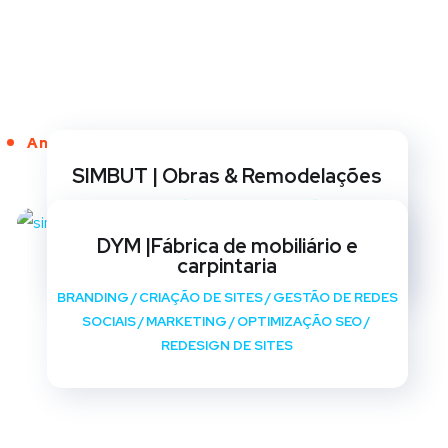
Anos de Serviço
SIMBUT | Obras & Remodelações
BRANDING
/
CRIAÇÃO DE SITES
/
GESTÃO DE REDES
SOCIAIS
/
MARKETING
/
OPTIMIZAÇÃO SEO
/
DYM |Fábrica de mobiliário e
REDESIGN DE SITES
carpintaria
BRANDING
/
CRIAÇÃO DE SITES
/
GESTÃO DE REDES
SOCIAIS
/
MARKETING
/
OPTIMIZAÇÃO SEO
/
REDESIGN DE SITES