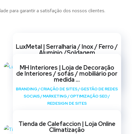
de para garantir a satisfação dos nossos clientes.
Websites
LuxMetal | Serralharia / Inox / Ferro /
Alumínio /Soldagem
BRANDING
/
CRIAÇÃO DE SITES
/
GESTÃO DE REDES
MH Interiores | Loja de Decoração
SOCIAIS
/
MARKETING
/
OPTIMIZAÇÃO SEO
/
de Interiores / sofás / mobiliário por
REDESIGN DE SITES
medida …
BRANDING
/
CRIAÇÃO DE SITES
/
GESTÃO DE REDES
SOCIAIS
/
MARKETING
/
OPTIMIZAÇÃO SEO
/
REDESIGN DE SITES
Tienda de Calefaccion | Loja Online
Climatização