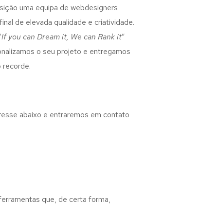
osição uma equipa de webdesigners
inal de elevada qualidade e criatividade.
“
If you can Dream it, We can Rank it
”
rsonalizamos o seu projeto e entregamos
 recorde.
eresse abaixo e entraremos em contato
 ferramentas que, de certa forma,