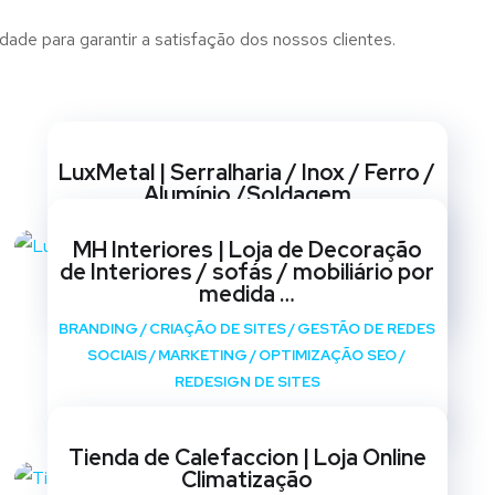
dade para garantir a satisfação dos nossos clientes.
Websites
LuxMetal | Serralharia / Inox / Ferro /
Alumínio /Soldagem
BRANDING
/
CRIAÇÃO DE SITES
/
GESTÃO DE REDES
MH Interiores | Loja de Decoração
SOCIAIS
/
MARKETING
/
OPTIMIZAÇÃO SEO
/
de Interiores / sofás / mobiliário por
REDESIGN DE SITES
medida …
BRANDING
/
CRIAÇÃO DE SITES
/
GESTÃO DE REDES
SOCIAIS
/
MARKETING
/
OPTIMIZAÇÃO SEO
/
REDESIGN DE SITES
Tienda de Calefaccion | Loja Online
Climatização