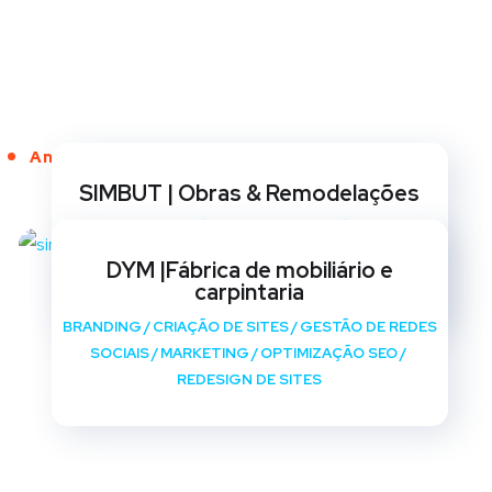
Anos de Serviço
SIMBUT | Obras & Remodelações
BRANDING
/
CRIAÇÃO DE SITES
/
GESTÃO DE REDES
SOCIAIS
/
MARKETING
/
OPTIMIZAÇÃO SEO
/
DYM |Fábrica de mobiliário e
REDESIGN DE SITES
carpintaria
BRANDING
/
CRIAÇÃO DE SITES
/
GESTÃO DE REDES
SOCIAIS
/
MARKETING
/
OPTIMIZAÇÃO SEO
/
REDESIGN DE SITES