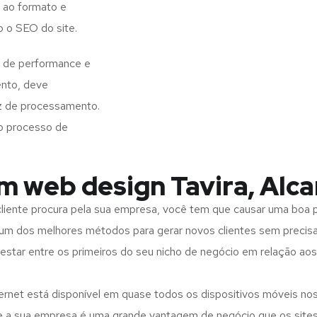
 ao formato e
o o SEO do site.
s de performance e
ento, deve
z de processamento.
o processo de
m web design Tavira, Alca
iente procura pela sua empresa, você tem que causar uma boa p
m dos melhores métodos para gerar novos clientes sem precisar
 estar entre os primeiros do seu nicho de negócio em relação ao
rnet está disponível em quase todos os dispositivos móveis nos
bre a sua empresa é uma grande vantagem de negócio que os site