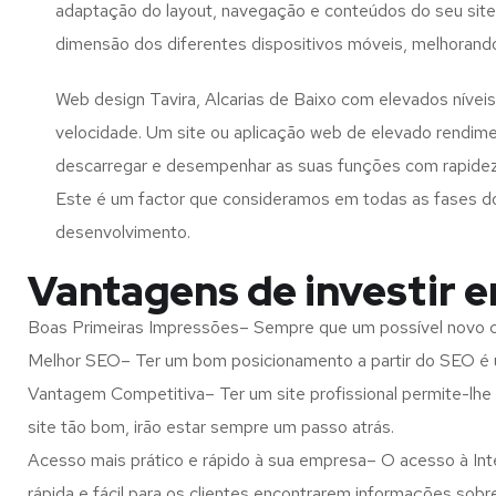
adaptação do layout, navegação e conteúdos do seu site
dimensão dos diferentes dispositivos móveis, melhorand
Web design Tavira, Alcarias de Baixo com elevados nívei
velocidade. Um site ou aplicação web de elevado rendim
descarregar e desempenhar as suas funções com rapide
Este é um factor que consideramos em todas as fases d
desenvolvimento.
Vantagens de investir e
Boas Primeiras Impressões– Sempre que um possível novo cl
Melhor SEO– Ter um bom posicionamento a partir do SEO é u
Vantagem Competitiva– Ter um site profissional permite-lhe
site tão bom, irão estar sempre um passo atrás.
Acesso mais prático e rápido à sua empresa– O acesso à Inte
rápida e fácil para os clientes encontrarem informações so