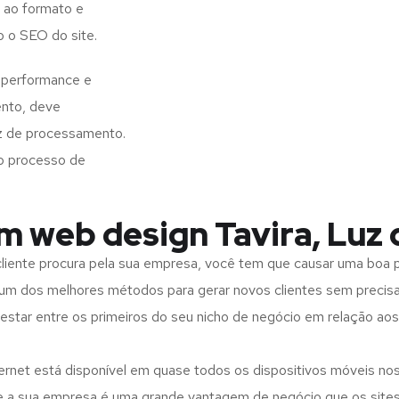
 ao formato e
o o SEO do site.
e performance e
ento, deve
z de processamento.
o processo de
m web design Tavira, Luz 
iente procura pela sua empresa, você tem que causar uma boa p
m dos melhores métodos para gerar novos clientes sem precisar
 estar entre os primeiros do seu nicho de negócio em relação ao
rnet está disponível em quase todos os dispositivos móveis nos
bre a sua empresa é uma grande vantagem de negócio que os site