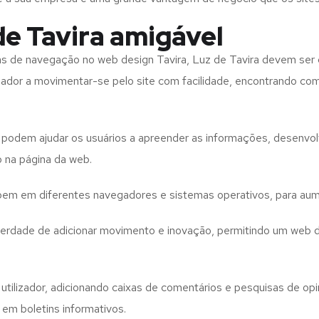
de Tavira amigável
tas de navegação no web design
Tavira, Luz de Tavira
devem ser 
izador a movimentar-se pelo site com facilidade, encontrando co
to podem ajudar os usuários a apreender as informações, desenvo
o na página da web.
e bem em diferentes navegadores e sistemas operativos, para aum
iberdade de adicionar movimento e inovação, permitindo um web 
utilizador, adicionando caixas de comentários e pesquisas de opin
 em boletins informativos.