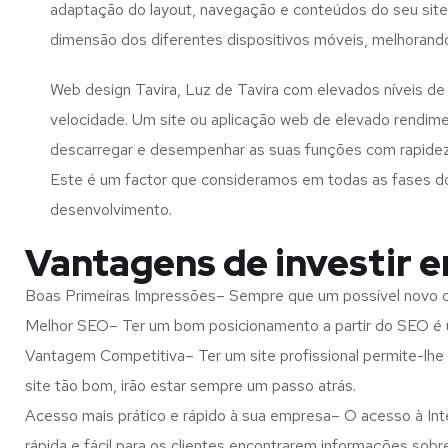
adaptação do layout, navegação e conteúdos do seu site
dimensão dos diferentes dispositivos móveis, melhorand
Web design Tavira, Luz de Tavira com elevados níveis d
velocidade. Um site ou aplicação web de elevado rendim
descarregar e desempenhar as suas funções com rapide
Este é um factor que consideramos em todas as fases d
desenvolvimento.
Vantagens de investir e
Boas Primeiras Impressões– Sempre que um possível novo cl
Melhor SEO– Ter um bom posicionamento a partir do SEO é u
Vantagem Competitiva– Ter um site profissional permite-lhe
site tão bom, irão estar sempre um passo atrás.
Acesso mais prático e rápido à sua empresa– O acesso à Inte
rápida e fácil para os clientes encontrarem informações so