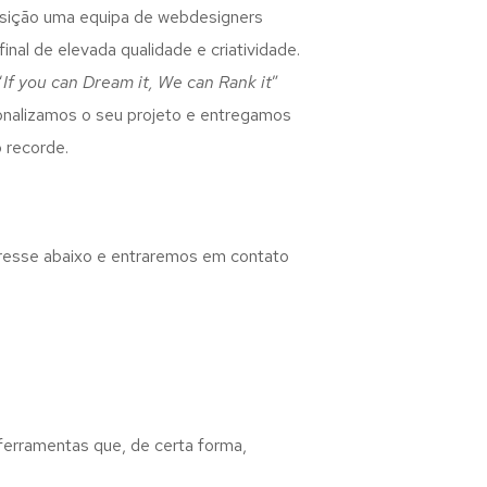
osição uma equipa de webdesigners
inal de elevada qualidade e criatividade.
“
If you can Dream it, We can Rank it
”
rsonalizamos o seu projeto e entregamos
 recorde.
eresse abaixo e entraremos em contato
 ferramentas que, de certa forma,