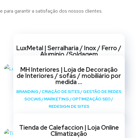
e para garantir a satisfação dos nossos clientes.
Websites
LuxMetal | Serralharia / Inox / Ferro /
Alumínio /Soldagem
BRANDING
/
CRIAÇÃO DE SITES
/
GESTÃO DE REDES
MH Interiores | Loja de Decoração
SOCIAIS
/
MARKETING
/
OPTIMIZAÇÃO SEO
/
de Interiores / sofás / mobiliário por
REDESIGN DE SITES
medida …
BRANDING
/
CRIAÇÃO DE SITES
/
GESTÃO DE REDES
SOCIAIS
/
MARKETING
/
OPTIMIZAÇÃO SEO
/
REDESIGN DE SITES
Tienda de Calefaccion | Loja Online
Climatização