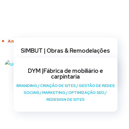
Anos de Serviço
SIMBUT | Obras & Remodelações
BRANDING
/
CRIAÇÃO DE SITES
/
GESTÃO DE REDES
SOCIAIS
/
MARKETING
/
OPTIMIZAÇÃO SEO
/
DYM |Fábrica de mobiliário e
REDESIGN DE SITES
carpintaria
BRANDING
/
CRIAÇÃO DE SITES
/
GESTÃO DE REDES
SOCIAIS
/
MARKETING
/
OPTIMIZAÇÃO SEO
/
REDESIGN DE SITES