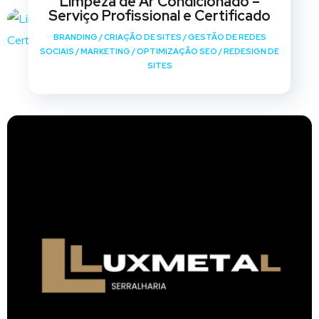
Limpeza de Ar Condicionado –
Serviço Profissional e Certificado
BRANDING
/
CRIAÇÃO DE SITES
/
GESTÃO DE REDES
SOCIAIS
/
MARKETING
/
OPTIMIZAÇÃO SEO
/
REDESIGN DE
SITES