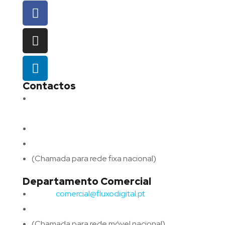
Contactos
Morada:
Avenida Barros e Soares N.º 375,
4715-213 Braga – Portugal
Email:
geral@fluxodigital.pt
Telefone:
(+351) 253 773 151
(Chamada para rede fixa nacional)
Departamento Comercial
Email:
comercial@fluxodigital.pt
Telefone:
(+351)
917 417 057
(Chamada para rede móvel nacional)