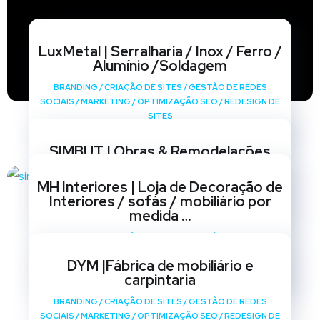
LuxMetal | Serralharia / Inox / Ferro /
Alumínio /Soldagem
BRANDING
/
CRIAÇÃO DE SITES
/
GESTÃO DE REDES
SOCIAIS
/
MARKETING
/
OPTIMIZAÇÃO SEO
/
REDESIGN DE
SITES
SIMBUT | Obras & Remodelações
BRANDING
/
CRIAÇÃO DE SITES
/
GESTÃO DE REDES
MH Interiores | Loja de Decoração de
SOCIAIS
/
MARKETING
/
OPTIMIZAÇÃO SEO
/
REDESIGN DE
Interiores / sofás / mobiliário por
SITES
medida …
BRANDING
/
CRIAÇÃO DE SITES
/
GESTÃO DE REDES
SOCIAIS
/
MARKETING
/
OPTIMIZAÇÃO SEO
/
REDESIGN DE
DYM |Fábrica de mobiliário e
SITES
carpintaria
BRANDING
/
CRIAÇÃO DE SITES
/
GESTÃO DE REDES
SOCIAIS
/
MARKETING
/
OPTIMIZAÇÃO SEO
/
REDESIGN DE