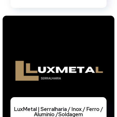
LuxMetal | Serralharia / Inox / Ferro /
Alumínio /Soldagem