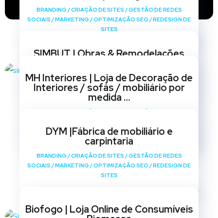
BRANDING
/
CRIAÇÃO DE SITES
/
GESTÃO DE REDES
SOCIAIS
/
MARKETING
/
OPTIMIZAÇÃO SEO
/
REDESIGN DE
SITES
SIMBUT | Obras & Remodelações
BRANDING
/
CRIAÇÃO DE SITES
/
GESTÃO DE REDES
MH Interiores | Loja de Decoração de
SOCIAIS
/
MARKETING
/
OPTIMIZAÇÃO SEO
/
REDESIGN DE
Interiores / sofás / mobiliário por
SITES
medida …
BRANDING
/
CRIAÇÃO DE SITES
/
GESTÃO DE REDES
SOCIAIS
/
MARKETING
/
OPTIMIZAÇÃO SEO
/
REDESIGN DE
DYM |Fábrica de mobiliário e
SITES
carpintaria
BRANDING
/
CRIAÇÃO DE SITES
/
GESTÃO DE REDES
SOCIAIS
/
MARKETING
/
OPTIMIZAÇÃO SEO
/
REDESIGN DE
SITES
Biofogo | Loja Online de Consumíveis