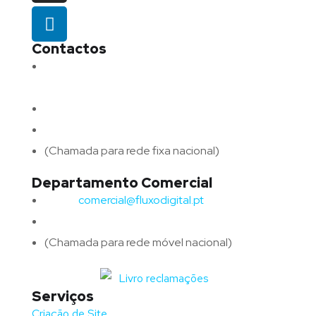
Contactos
Morada:
Avenida Barros e Soares N.º 375,
4715-213 Braga – Portugal
Email:
geral@fluxodigital.pt
Telefone:
(+351) 253 773 151
(Chamada para rede fixa nacional)
Departamento Comercial
Email:
comercial@fluxodigital.pt
Telefone:
(+351)
917 417 057
(Chamada para rede móvel nacional)
Serviços
Criação de Site